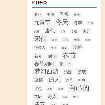
栏目分类
习俗
中国
专业
作者
冬天
元宵节
冬季
口感
唐代
孩子
学校
品牌
大学
宋代
工作
年初
寓意
年龄
攻略
很多人
手机
技能
春节
新年
时间
春节期间
是一个
梦幻西游
游戏
汤圆
的人
疫情
的是
礼物
自己的
红包
考生
考试
诗人
英语
费用
诗词
还不
都是