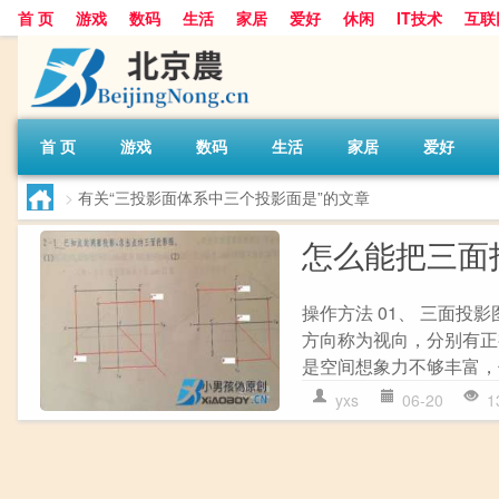
首 页
游戏
数码
生活
家居
爱好
休闲
IT技术
互联
首 页
游戏
数码
生活
家居
爱好
>
有关“三投影面体系中三个投影面是”的文章
怎么能把三面
操作方法 01、 三面
方向称为视向，分别有正
是空间想象力不够丰富，
yxs
06-20
1