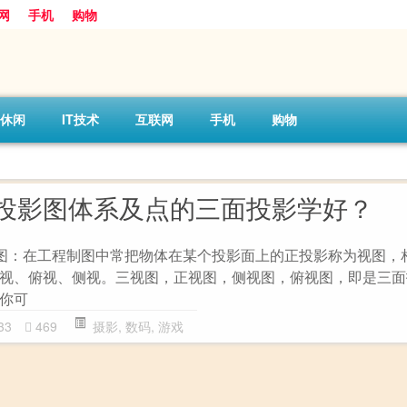
网
手机
购物
休闲
IT技术
互联网
手机
购物
投影图体系及点的三面投影学好？
投影图：在工程制图中常把物体在某个投影面上的正投影称为视图，
视、俯视、侧视。三视图，正视图，侧视图，俯视图，即是三面
你可
33
469
摄影
,
数码
,
游戏