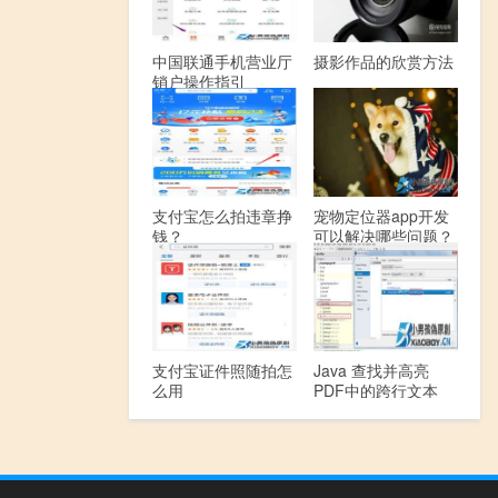
中国联通手机营业厅
摄影作品的欣赏方法
销户操作指引
支付宝怎么拍违章挣
宠物定位器app开发
钱？
可以解决哪些问题？
支付宝证件照随拍怎
Java 查找并高亮
么用
PDF中的跨行文本