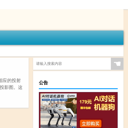
☚
相应的投射
公告
投影图。这