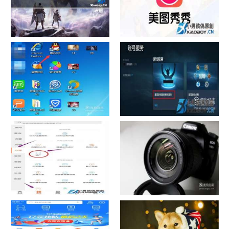
chrome数据转移
怎样给照片换背景
如何看认识QQ好友具体多少天
战网怎么修改昵称？
了
中国联通手机营业厅销户操作
摄影作品的欣赏方法
指引