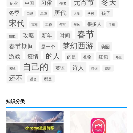
冬天
元宵节
习俗
中国
专业
作者
唐代
冬季
孩子
学校
品牌
大学
口感
宋代
很多人
工作
年初
寓意
年龄
手机
春节
攻略
新年
时间
技能
梦幻西游
春节期间
是一个
汤圆
的人
游戏
疫情
红包
的是
礼物
考生
自己的
诗人
英语
费用
考试
诗词
还不
都是
适合
知识分类