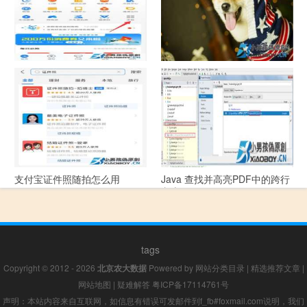
支付宝怎么拍违章挣钱？
宠物定位器app开发可以解决哪
些问题？
支付宝证件照随拍怎么用
Java 查找并高亮PDF中的跨行
文本
tags
Copyright © 2012 - 2026
北京农大数据
Powered by
网站分类目录
|
精选推荐文章
|
网站地图
|
疑难解答
粤ICP备17114761号
声明：本站内容来自互联网，如信息有错误可发邮件到f_fb#foxmail.com说明，我们