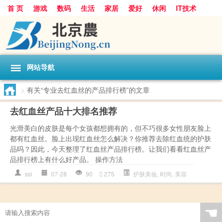
首 页
游戏
数码
生活
家居
爱好
休闲
IT技术
互联网
手机
购物
网站导航
>
有关“专业去红血丝的产品排行榜”的文章
去红血丝产品十大排名推荐
光滑美白的皮肤是每个女孩都想拥有的，但不巧很多女性朋友脸上
都有红血丝。脸上出现红血丝怎么解决？你推荐去除红血统的护肤
品吗？因此，今天整理了红血丝产品排行榜。让我们看看红血丝产
品排行榜上有什么好产品。 操作方法
ssl
07-28
90
275
护肤美妆
,
时尚
,
美容
☚