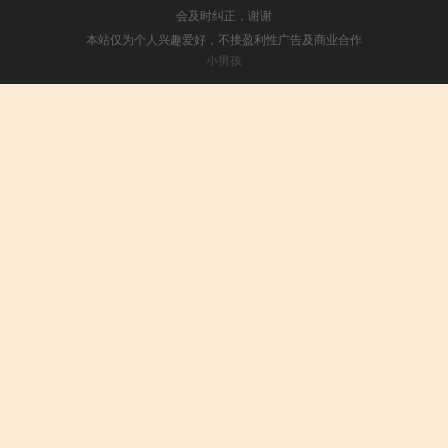
会及时纠正，谢谢
本站仅为个人兴趣爱好，不接盈利性广告及商业合作
小男孩