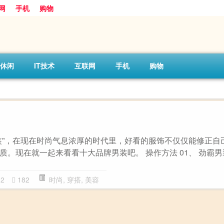
网
手机
购物
休闲
IT技术
互联网
手机
购物
装”，在现在时尚气息浓厚的时代里，好看的服饰不仅仅能修正自
质。现在就一起来看看十大品牌男装吧。 操作方法 01、 劲霸
32
182
时尚
,
穿搭
,
美容