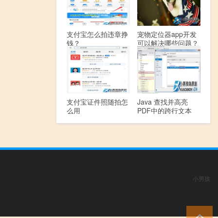
支付宝怎么拍违章挣
宠物定位器app开发
钱？
可以解决哪些问题？
支付宝证件照随拍怎
Java 查找并高亮
么用
PDF中的跨行文本
小男孩