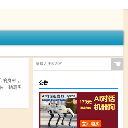
☚
己的身材，
公告
男装：劲霸男