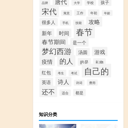
唐代
孩子
学校
品牌
大学
宋代
工作
年初
寓意
年龄
攻略
很多人
手机
技能
春节
新年
时间
春节期间
是一个
梦幻西游
游戏
汤圆
的人
疫情
的是
礼物
自己的
红包
考生
考试
诗人
英语
费用
诗词
还不
都是
适合
知识分类