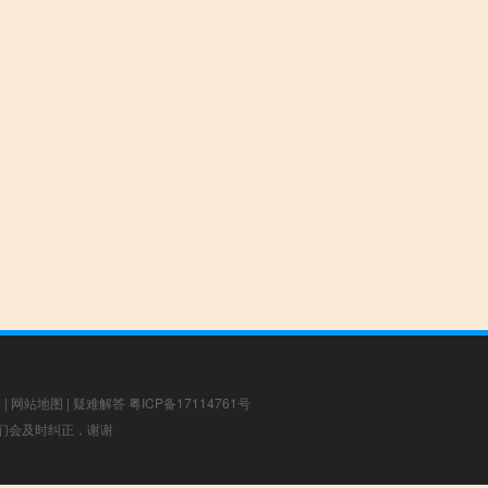
章
|
网站地图
|
疑难解答
粤ICP备17114761号
，我们会及时纠正，谢谢