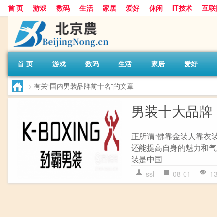
首 页
游戏
数码
生活
家居
爱好
休闲
IT技术
互联
首 页
游戏
数码
生活
家居
爱好
>
有关“国内男装品牌前十名”的文章
男装十大品牌
正所谓“佛靠金装人靠衣
还能提高自身的魅力和气
装是中国
ssl
08-01
1