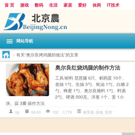
首 页
游戏
数码
生活
家居
爱好
休闲
IT技术
互联网
手机
购物
网站导航
>
有关“奥尔良烤鸡腿的做法”的文章
奥尔良红烧鸡腿的制作方法
工具/材料 琵琶腿 6只、鹌鹑蛋 10个、
老抽 1勺、生抽 3勺、蚝油 1勺、白糖 2
勺、蜂蜜 1勺、奥尔良腌料 1勺、料酒
2勺、啤酒 500克、洋葱 1个、姜 1小
块、蒜 3瓣 操作方法
lsy
08-03
102
779
家常菜
,
美食
,
营养