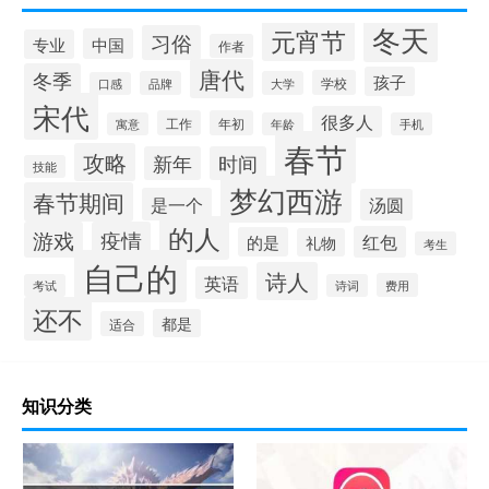
冬天
元宵节
习俗
中国
专业
作者
唐代
冬季
孩子
学校
品牌
大学
口感
宋代
很多人
工作
年初
寓意
年龄
手机
春节
攻略
新年
时间
技能
梦幻西游
春节期间
是一个
汤圆
的人
游戏
疫情
红包
的是
礼物
考生
自己的
诗人
英语
费用
考试
诗词
还不
都是
适合
知识分类