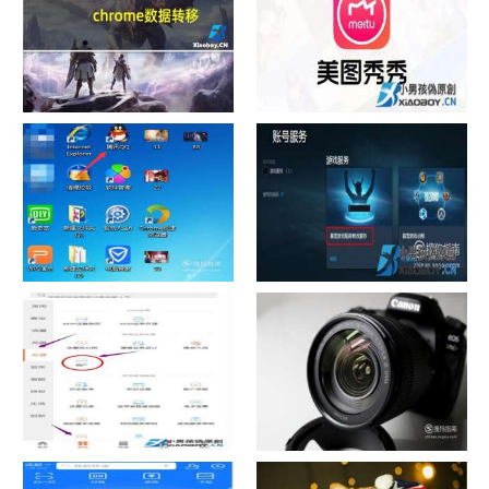
chrome数据转移
怎样给照片换背景
如何看认识QQ好友具体多少天
战网怎么修改昵称？
了
中国联通手机营业厅销户操作
摄影作品的欣赏方法