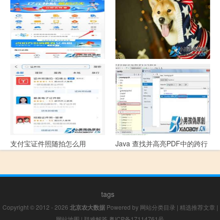
指引
支付宝怎么拍违章挣钱？
宠物定位器app开发可以解决哪
些问题？
支付宝证件照随拍怎么用
Java 查找并高亮PDF中的跨行
文本
tags
Copyright © 2012 - 2026
北京农大数据
Powered by
网站分类目录
|
精选推荐文章
|
网站地图
|
疑难解答
粤ICP备17114761号