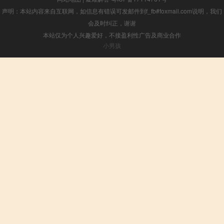
声明：本站内容来自互联网，如信息有错误可发邮件到f_fb#foxmail.com说明，我们
会及时纠正，谢谢
本站仅为个人兴趣爱好，不接盈利性广告及商业合作
小男孩