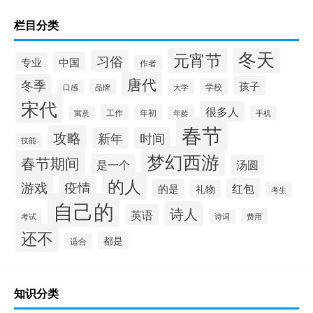
栏目分类
冬天
元宵节
习俗
中国
专业
作者
唐代
冬季
孩子
学校
品牌
大学
口感
宋代
很多人
工作
年初
寓意
年龄
手机
春节
攻略
新年
时间
技能
梦幻西游
春节期间
是一个
汤圆
的人
游戏
疫情
红包
的是
礼物
考生
自己的
诗人
英语
费用
考试
诗词
还不
都是
适合
知识分类