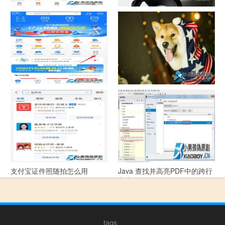
中国联通手机营业厅销户操作
摄影作品的欣赏方法
指引
支付宝怎么拍违章挣钱？
宠物定位器app开发可以解决哪
些问题？
支付宝证件照随拍怎么用
Java 查找并高亮PDF中的跨行
文本
tags