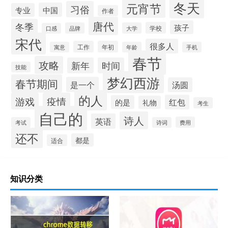
冬天
元宵节
习俗
中国
专业
作者
唐代
冬季
孩子
学校
品牌
大学
口感
宋代
很多人
工作
年初
寓意
年龄
手机
春节
攻略
新年
时间
技能
梦幻西游
春节期间
是一个
汤圆
的人
游戏
疫情
红包
的是
礼物
考生
自己的
诗人
英语
费用
考试
诗词
还不
都是
适合
知识分类