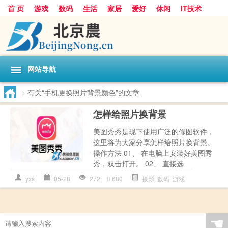
首 页
游戏
数码
生活
家居
爱好
休闲
IT技术
互联网
手机
购物
网站导航
>
有关“手机更换照片背景颜色”的文章
怎样给照片换背景
美图秀秀是现下使用广泛的修图软件，
这里将为大家分享怎样给照片换背景。
操作方法 01、 在电脑上安装好美图秀
秀，双击打开。 02、 直接选
yxs
05-28
272
680
摄影
,
数码
,
游戏
☚