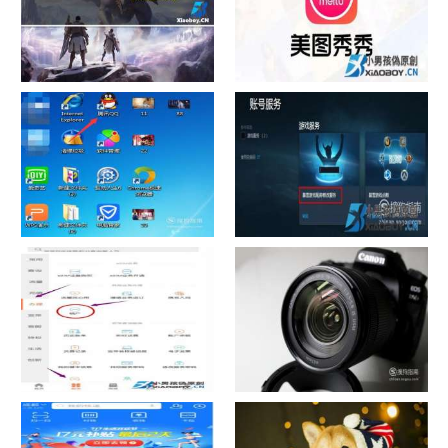
chrome数据转移
怎样给照片换背景
如何看认识QQ好友具体多少天
战网怎么修改昵称？
了
中国联通手机营业厅销户操作
摄影作品的欣赏方法
指引