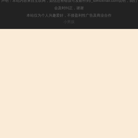
声明：本站内容来自互联网，如信息有错误可发邮件到f_fb#foxmail.com说明，我们
会及时纠正，谢谢
本站仅为个人兴趣爱好，不接盈利性广告及商业合作
小男孩