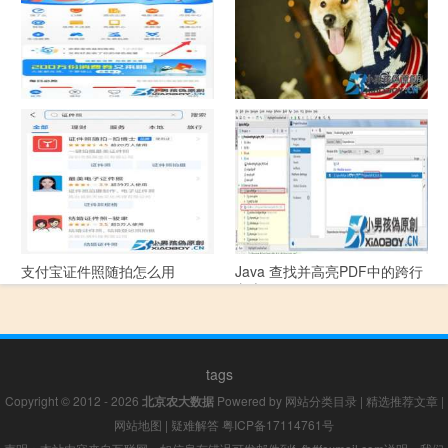
支付宝怎么拍违章挣钱？
宠物定位器app开发可以解决哪
些问题？
支付宝证件照随拍怎么用
Java 查找并高亮PDF中的跨行
文本
tags
Copyright © 2012 - 2026
北京农大数据
Powered by
网站分类目录
|
精选推荐文章
|
网站地图
|
疑难解答
粤ICP备17114761号