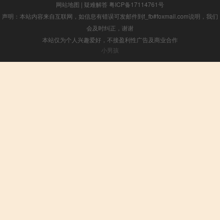
网站地图
|
疑难解答
粤ICP备17114761号
声明：本站内容来自互联网，如信息有错误可发邮件到f_fb#foxmail.com说明，我们
会及时纠正，谢谢
本站仅为个人兴趣爱好，不接盈利性广告及商业合作
小男孩