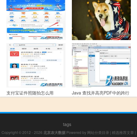
指引
支付宝怎么拍违章挣钱？
宠物定位器app开发可以解决哪
些问题？
支付宝证件照随拍怎么用
Java 查找并高亮PDF中的跨行
文本
tags
Copyright © 2012 - 2026
北京农大数据
Powered by
网站分类目录
|
精选推荐文章
|