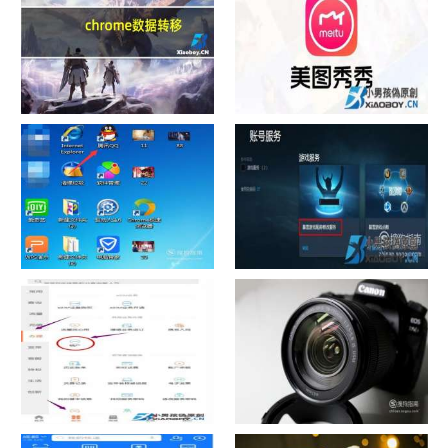
chrome数据转移
怎样给照片换背景
如何看认识QQ好友具体多少天
战网怎么修改昵称？
了
中国联通手机营业厅销户操作
摄影作品的欣赏方法