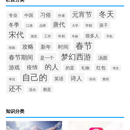
冬天
元宵节
习俗
中国
专业
作者
唐代
冬季
孩子
学校
品牌
大学
口感
宋代
很多人
工作
年初
寓意
年龄
手机
春节
攻略
新年
时间
技能
梦幻西游
春节期间
是一个
汤圆
的人
游戏
疫情
红包
的是
礼物
考生
自己的
诗人
英语
费用
考试
诗词
还不
都是
适合
知识分类