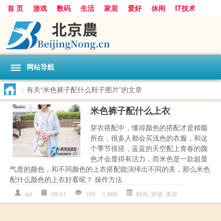
首 页
游戏
数码
生活
家居
爱好
休闲
IT技术
互联网
手机
购物
网站导航
>
有关“米色裤子配什么鞋子图片”的文章
米色裤子配什么上衣
穿衣搭配中，懂得颜色的搭配才是精髓
所在，很多人都会买浅色的衣服，和这
个季节很搭，蓝蓝的天空配上青春的颜
色才会显得有活力，而米色是一款超显
气质的颜色，和不同颜色的上衣搭配能演绎出不同的美，那么米色
配什么颜色的上衣好看呢？ 操作方法
ssl
08-01
100
466
时尚
,
穿搭
,
美容