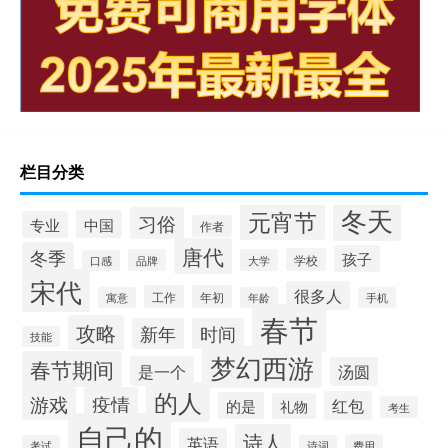
栏目分类
冬天
元宵节
习俗
中国
专业
作者
唐代
冬季
孩子
学校
品牌
大学
口感
宋代
很多人
工作
年初
寓意
年龄
手机
春节
攻略
新年
时间
技能
梦幻西游
春节期间
是一个
汤圆
的人
游戏
疫情
红包
的是
礼物
考生
自己的
诗人
英语
费用
考试
诗词