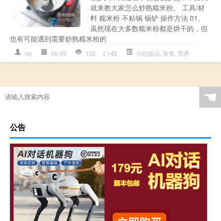
就来教大家怎么炒熟糯米粉。 工具/材
料 糯米粉 不粘锅 锅铲 操作方法 01、
虽然现在大多数糯米粉都是烘干的，但
也有可能遇到需要炒熟糯米粉的
lsy
06-05
102
142
小吃甜品
,
美食
,
营养
☚
公告