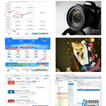
如何看认识QQ好友具体多少天
战网怎么修改昵称？
了
中国联通手机营业厅销户操作
摄影作品的欣赏方法
指引
支付宝怎么拍违章挣钱？
宠物定位器app开发可以解决哪
些问题？