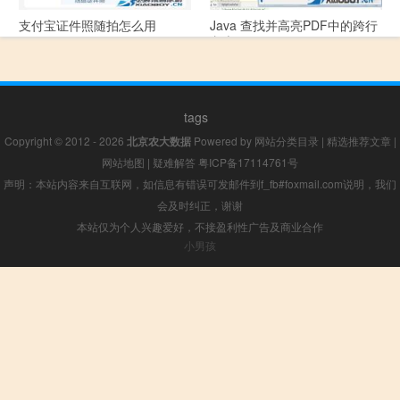
支付宝证件照随拍怎么用
Java 查找并高亮PDF中的跨行
文本
tags
Copyright © 2012 - 2026
北京农大数据
Powered by
网站分类目录
|
精选推荐文章
|
网站地图
|
疑难解答
粤ICP备17114761号
声明：本站内容来自互联网，如信息有错误可发邮件到f_fb#foxmail.com说明，我们
会及时纠正，谢谢
本站仅为个人兴趣爱好，不接盈利性广告及商业合作
小男孩