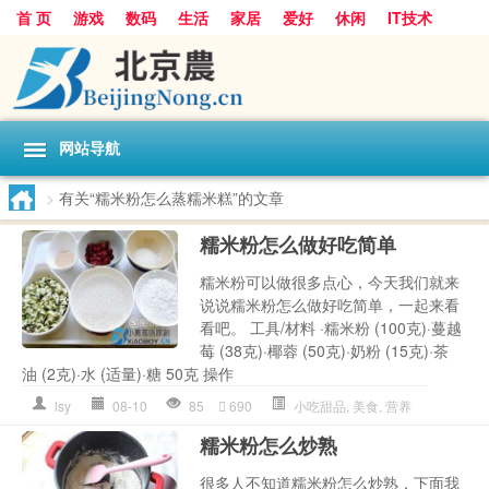
首 页
游戏
数码
生活
家居
爱好
休闲
IT技术
互联网
手机
购物
网站导航
>
有关“糯米粉怎么蒸糯米糕”的文章
糯米粉怎么做好吃简单
糯米粉可以做很多点心，今天我们就来
说说糯米粉怎么做好吃简单，一起来看
看吧。 工具/材料 ·糯米粉 (100克)·蔓越
莓 (38克)·椰蓉 (50克)·奶粉 (15克)·茶
油 (2克)·水 (适量)·糖 50克 操作
lsy
08-10
85
690
小吃甜品
,
美食
,
营养
糯米粉怎么炒熟
很多人不知道糯米粉怎么炒熟，下面我