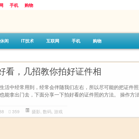
网
手机
购物
休闲
IT技术
互联网
手机
购物
好看，几招教你拍好证件相
生活中经常用到，经常会伴随我们左右，所以尽可能的把证件照
也能拿出门去，下面分享一下拍好看的证件照的方法。 操作方法 
88
359
摄影
,
数码
,
游戏