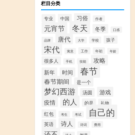
栏目分类
习俗
中国
专业
作者
冬天
元宵节
冬季
口感
唐代
孩子
学校
品牌
大学
宋代
工作
年初
寓意
年龄
攻略
很多人
手机
技能
春节
新年
时间
春节期间
是一个
梦幻西游
游戏
汤圆
的人
疫情
的是
礼物
自己的
红包
考生
考试
诗人
英语
费用
诗词
还不
都是