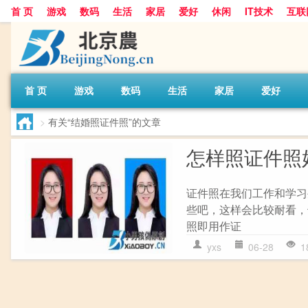
首 页
游戏
数码
生活
家居
爱好
休闲
IT技术
互联
首 页
游戏
数码
生活
家居
爱好
>
有关“结婚照证件照”的文章
怎样照证件照
证件照在我们工作和学习
些吧，这样会比较耐看，
照即用作证
yxs
06-28
1