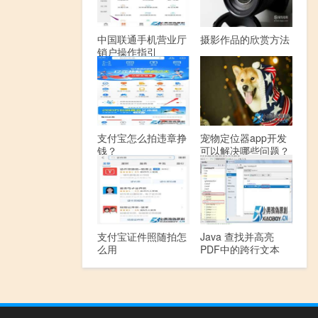
中国联通手机营业厅
摄影作品的欣赏方法
销户操作指引
支付宝怎么拍违章挣
宠物定位器app开发
钱？
可以解决哪些问题？
支付宝证件照随拍怎
Java 查找并高亮
么用
PDF中的跨行文本