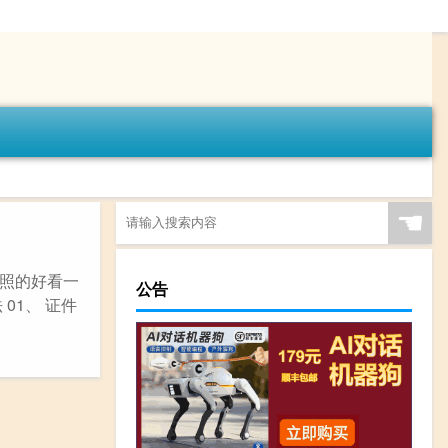
☚
照的好看一
公告
01、 证件