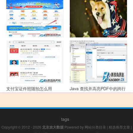
指引
支付宝怎么拍违章挣钱？
宠物定位器app开发可以解决哪
些问题？
支付宝证件照随拍怎么用
Java 查找并高亮PDF中的跨行
文本
tags
Copyright © 2012 - 2026
北京农大数据
Powered by
网站分类目录
|
精选推荐文章
|