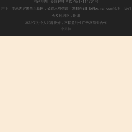
网站地图
|
疑难解答
粤ICP备17114761号
声明：本站内容来自互联网，如信息有错误可发邮件到f_fb#foxmail.com说明，我们
会及时纠正，谢谢
本站仅为个人兴趣爱好，不接盈利性广告及商业合作
小男孩