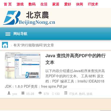
首 页
游戏
数码
生活
家居
爱好
休闲
IT技术
互联网
手机
购物
网站导航
>
有关“跨行能取钱吗”的文章
Java 查找并高亮PDF中的跨行
文本
以下内容介绍通过Java程序来查找并高
亮PDF中的跨行文本。 工具/材料 源文
档：PDF 编译工具：IntelliJ IDEA2018
JDK：1.8.0 PDF类库：free spire.Pdf.jar
yxs
05-28
379
133
IT技术
,
数码
,
游戏