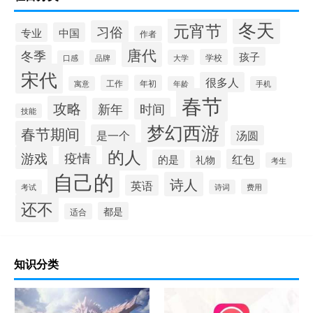
冬天
元宵节
习俗
中国
专业
作者
唐代
冬季
孩子
学校
品牌
大学
口感
宋代
很多人
工作
年初
寓意
年龄
手机
春节
攻略
新年
时间
技能
梦幻西游
春节期间
是一个
汤圆
的人
游戏
疫情
红包
的是
礼物
考生
自己的
诗人
英语
费用
考试
诗词
还不
都是
适合
知识分类