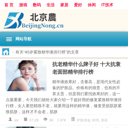
首 页
游戏
数码
生活
家居
爱好
休闲
IT技术
互联网
手机
购物
网站导航
>
有关“40岁紧致精华液排行榜”的文章
抗老精华什么牌子好 十大抗衰
老面部精华排行榜
精华液效果好，含量高，是现代女性必
备的护肤品。价格有的很贵，也有的不
算太贵，但是我们要找效果好的，这一
点最重要，今天我们就给大家介绍一下超好用的修复紧致精华液排
行榜，女人要想精致不老，就要用这样的精华液，修复受损肌肤紧
致肌肤，这样才不会老，肌肤
ssl
07-28
86
978
护肤美妆
,
时尚
,
美容