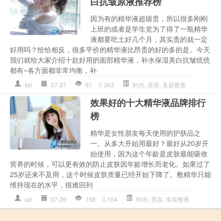
白抗皱原液推荐榜
因为有的精华液超级贵，所以很多刚刚
上班的或者是学生党为了得了一瓶精华
液都要吃土好几个月，其实贵的就一定
好用吗？恰恰相反，很多平价的精华液比昂贵的好的多的是。今天
我们就给大家介绍十款好用的面部精华液，补水保湿美白抗皱统统
都有~各方面都非常均衡，补
ssl
07-27
97
363
时尚
,
美容
,
美容整形
效果好的十大精华液品牌排行
榜
精华是女性朋友每天使用的护肤品之
一。从多大开始用最好？最好从20岁开
始使用，因为这个年龄是皮肤最能吸收
营养的时候，可以更有效的防止皮肤因年龄增长而老化。如果过了
25岁还来不及用，这个时候皮肤质量已经开始下降了。敷精华只能
维持现在的水平，很难回到
ssl
07-26
158
104
时尚
,
美容
,
美容整形