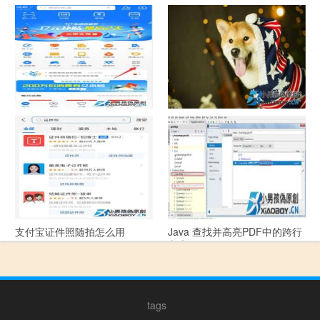
中国联通手机营业厅销户操作
摄影作品的欣赏方法
指引
支付宝怎么拍违章挣钱？
宠物定位器app开发可以解决哪
些问题？
支付宝证件照随拍怎么用
Java 查找并高亮PDF中的跨行
文本
tags