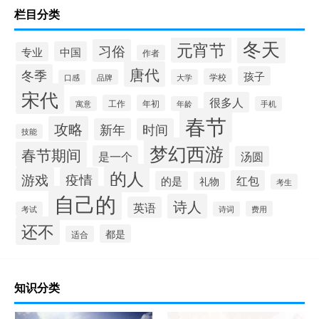
栏目分类
冬天
元宵节
习俗
中国
专业
作者
唐代
冬季
孩子
学校
品牌
大学
口感
宋代
很多人
工作
年初
寓意
年龄
手机
春节
攻略
新年
时间
技能
梦幻西游
春节期间
是一个
汤圆
的人
游戏
疫情
红包
的是
礼物
考生
自己的
诗人
英语
费用
考试
诗词
还不
都是
适合
知识分类