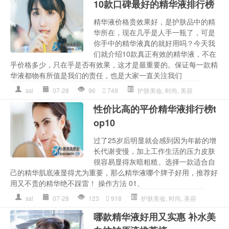
10款口碑最好的精华液排行榜
精华液价格贵效果好，是护肤品中的精
华所在，现在几乎是人手一瓶了，可是
你手中的精华液真的就好用吗？今天我
们就介绍10款真正有效的精华液，不在
乎价格多少，只在乎是否有效果，这才是最重要的。保证每一款精
华液都物有所值是我们的责任，也是大家一直关注我们
ssl
07-28
96
749
护肤美妆
,
时尚
,
美容
性价比高的平价精华液排行榜t
op10
过了25岁后明显就会感到因为年龄的增
长代谢变慢，加上工作生活的压力皮肤
很容易显得灰暗粗糙。选择一款适合自
己的精华肌底液显得尤为重要，那么精华液哪个牌子好用，推荐好
用又不贵的精华绝不踩雷！ 操作方法 01、
ssl
07-28
123
918
护肤美妆
,
时尚
,
美容
哪款精华液好用又实惠 补水美