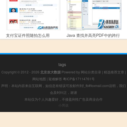
支付宝证件照随拍怎么用
Java 查找并高亮PDF中的跨行
文本
tags
Copyright © 2012 - 2026
北京农大数据
Powered by
网站分类目录
|
精选推荐文章
|
网站地图
|
疑难解答
粤ICP备17114761号
声明：本站内容来自互联网，如信息有错误可发邮件到f_fb#foxmail.com说明，我们
会及时纠正，谢谢
本站仅为个人兴趣爱好，不接盈利性广告及商业合作
小男孩