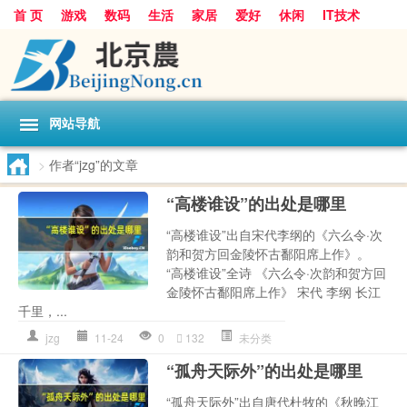
首 页
游戏
数码
生活
家居
爱好
休闲
IT技术
互联网
手机
购物
网站导航
>
作者“jzg”的文章
“高楼谁设”的出处是哪里
“高楼谁设”出自宋代李纲的《六么令·次
韵和贺方回金陵怀古鄱阳席上作》。
“高楼谁设”全诗 《六么令·次韵和贺方回
金陵怀古鄱阳席上作》 宋代 李纲 长江
千里，...
jzg
11-24
0
132
未分类
“孤舟天际外”的出处是哪里
“孤舟天际外”出自唐代杜牧的《秋晚江