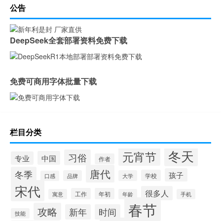
公告
DeepSeek全套部署资料免费下载
免费可商用字体批量下载
栏目分类
冬天
元宵节
习俗
中国
专业
作者
唐代
冬季
孩子
学校
品牌
大学
口感
宋代
很多人
工作
年初
寓意
年龄
手机
春节
攻略
新年
时间
技能