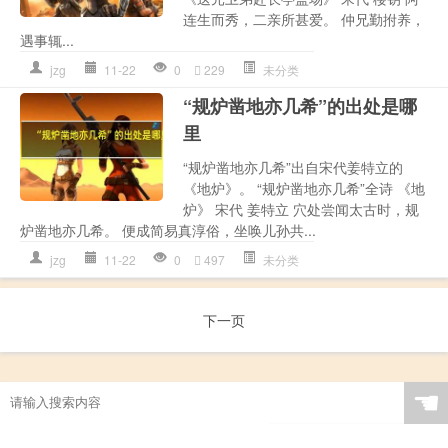
连生而秀，二亲所甚爱。 仲兄勤拊养，
遇事辄...
jzg
11-22
0
229
未分类
“规炉凿地亦几希”的出处是哪
里
“规炉凿地亦几希”出自宋代姜特立的
《地炉》。 “规炉凿地亦几希”全诗 《地
炉》 宋代 姜特立 穴处尝闻太古时，规
炉凿地亦几希。 便成简易真淳俗，坐唤儿孙共...
jzg
11-22
0
497
未分类
下一页
☚