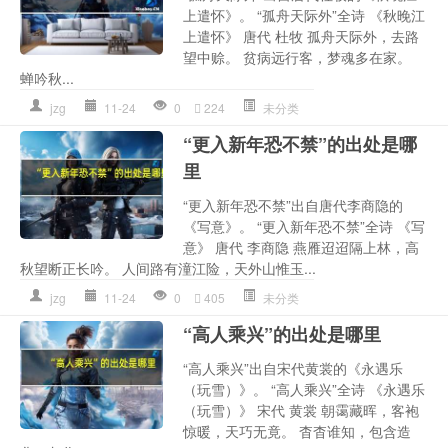
上遣怀》。 “孤舟天际外”全诗 《秋晚江
上遣怀》 唐代 杜牧 孤舟天际外，去路
望中赊。 贫病远行客，梦魂多在家。
蝉吟秋...
jzg
11-24
0
224
未分类
“更入新年恐不禁”的出处是哪
里
“更入新年恐不禁”出自唐代李商隐的
《写意》。 “更入新年恐不禁”全诗 《写
意》 唐代 李商隐 燕雁迢迢隔上林，高
秋望断正长吟。 人间路有潼江险，天外山惟玉...
jzg
11-24
0
405
未分类
“高人乘兴”的出处是哪里
“高人乘兴”出自宋代黄裳的《永遇乐
（玩雪）》。 “高人乘兴”全诗 《永遇乐
（玩雪）》 宋代 黄裳 朝霭藏晖，客袍
惊暖，天巧无竟。 杳杳谁知，包含造