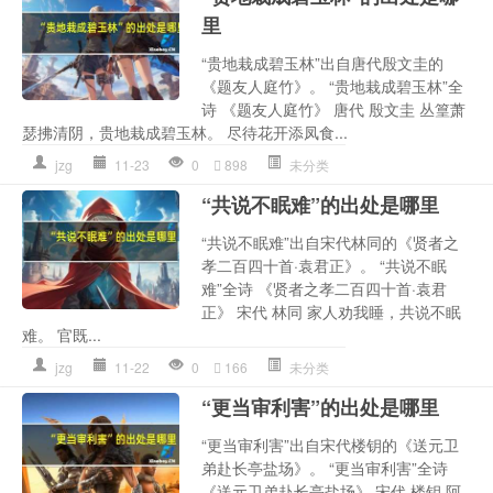
里
“贵地栽成碧玉林”出自唐代殷文圭的
《题友人庭竹》。 “贵地栽成碧玉林”全
诗 《题友人庭竹》 唐代 殷文圭 丛篁萧
瑟拂清阴，贵地栽成碧玉林。 尽待花开添凤食...
jzg
11-23
0
898
未分类
“共说不眠难”的出处是哪里
“共说不眠难”出自宋代林同的《贤者之
孝二百四十首·袁君正》。 “共说不眠
难”全诗 《贤者之孝二百四十首·袁君
正》 宋代 林同 家人劝我睡，共说不眠
难。 官既...
jzg
11-22
0
166
未分类
“更当审利害”的出处是哪里
“更当审利害”出自宋代楼钥的《送元卫
弟赴长亭盐场》。 “更当审利害”全诗
《送元卫弟赴长亭盐场》 宋代 楼钥 阿