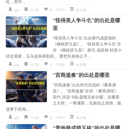
化，忽作...
jzg
11-24
0
373
未分类
“怪得美人争斗乞”的出处是哪
里
“怪得美人争斗乞”出自唐代成彦雄的
《柳枝辞九首》。 “怪得美人争斗乞”全
诗 《柳枝辞九首》 唐代 成彦雄 轻笼小
径近谁家，玉马追风翠影斜。 爱把长条恼公子...
jzg
11-24
0
518
未分类
“宫商递奏”的出处是哪里
“宫商递奏”出自宋代洪适的《番禺调
笑》。 “宫商递奏”全诗 《番禺调笑》
宋代 洪适 句队盖闻五岭分疆，说番禺
之大府；一尊属客，见南伯之高情，摭
遗事于前闻...
jzg
11-23
0
847
未分类
“贵地栽成碧玉林”的出处是哪