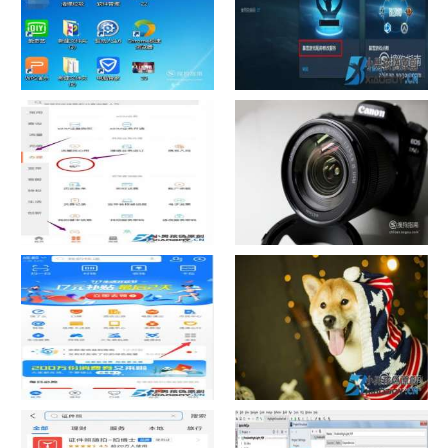
如何看认识QQ好友具体多少天
战网怎么修改昵称？
了
中国联通手机营业厅销户操作
摄影作品的欣赏方法
指引
支付宝怎么拍违章挣钱？
宠物定位器app开发可以解决哪
些问题？