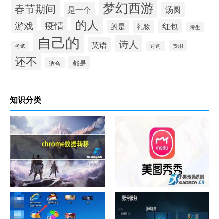
梦幻西游
春节期间
是一个
汤圆
的人
游戏
疫情
红包
的是
礼物
考生
自己的
诗人
英语
费用
考试
诗词
还不
都是
适合
知识分类
chrome数据转移
怎样给照片换背景