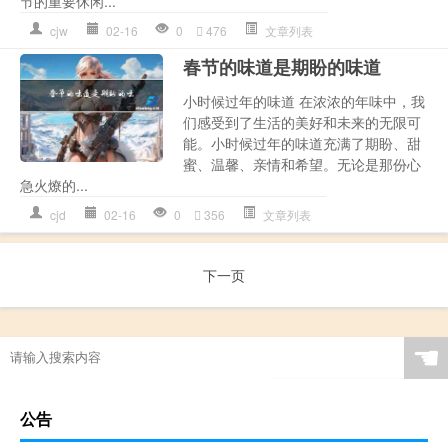
节的重要休闲...
cjw
02-16
0
476
文章列表
春节的味道是期盼的味道
小时候过年的味道 在浓浓的年味中，我
们感受到了生活的美好和未来的无限可
能。小时候过年的味道充满了期盼、甜
蜜、温馨、亲情和希望。无论是那份心
急火燎的...
cjd
02-16
0
356
文章列表
下一页
☚
公告