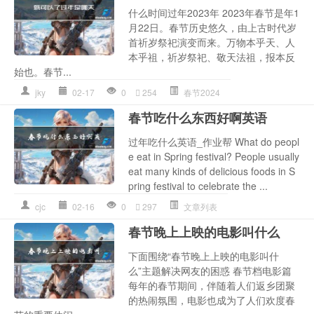
什么时间过年2023年 2023年春节是年1
月22日。春节历史悠久，由上古时代岁
首祈岁祭祀演变而来。万物本乎天、人
本乎祖，祈岁祭祀、敬天法祖，报本反
始也。春节...
jky
02-17
0
254
春节2024
春节吃什么东西好啊英语
过年吃什么英语_作业帮 What do peopl
e eat in Spring festival? People usually
eat many kinds of delicious foods in S
pring festival to celebrate the ...
cjc
02-16
0
297
文章列表
春节晚上上映的电影叫什么
下面围绕“春节晚上上映的电影叫什
么”主题解决网友的困惑 春节档电影篇
每年的春节期间，伴随着人们返乡团聚
的热闹氛围，电影也成为了人们欢度春