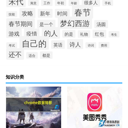
宋代
很多人
工作
年初
寓意
年龄
手机
春节
攻略
新年
时间
技能
梦幻西游
春节期间
是一个
汤圆
的人
游戏
疫情
红包
的是
礼物
考生
自己的
诗人
英语
费用
考试
诗词
还不
都是
适合
知识分类