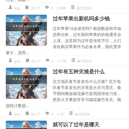
xzg
02-17
0
905
春节2024
过年苹果出新机吗多少钱
过年苹果15会便宜吗? 根据数据和市场
趋势分析，过年期间苹果的价格通常会
上涨。这是因为过年是传统节日，人们
喜欢购买苹果作为必备水果，因此需求
量大，进而...
gnp
02-17
0
176
春节2024
过年有五种灾难是什么
北方地区春节多发生什么灾难? 北方地
区春节多发生的灾害是火灾与雪灾。春
节期间燃放烟花爆竹是我国传统习俗，
然而火灾事故常常与烟花爆竹有关。根
据统计数据...
gny
02-17
0
70
春节2024
就可以了过年是哪天