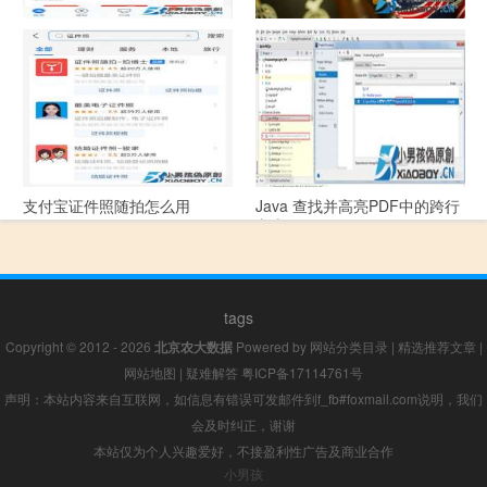
支付宝怎么拍违章挣钱？
宠物定位器app开发可以解决哪
些问题？
支付宝证件照随拍怎么用
Java 查找并高亮PDF中的跨行
文本
tags
Copyright © 2012 - 2026
北京农大数据
Powered by
网站分类目录
|
精选推荐文章
|
网站地图
|
疑难解答
粤ICP备17114761号
声明：本站内容来自互联网，如信息有错误可发邮件到f_fb#foxmail.com说明，我们
会及时纠正，谢谢
本站仅为个人兴趣爱好，不接盈利性广告及商业合作
小男孩