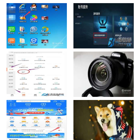
chrome数据转移
怎样给照片换背景
如何看认识QQ好友具体多少天
战网怎么修改昵称？
了
中国联通手机营业厅销户操作
摄影作品的欣赏方法
指引