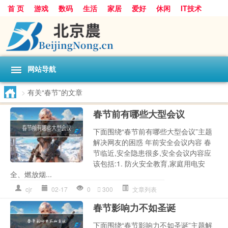
首 页
游戏
数码
生活
家居
爱好
休闲
IT技术
互联网
手机
购物
网站导航
>
有关“春节”的文章
春节前有哪些大型会议
下面围绕“春节前有哪些大型会议”主题
解决网友的困惑 年前安全会议内容 春
节临近,安全隐患很多,安全会议内容应
该包括:1. 防火安全教育,家庭用电安
全、燃放烟...
cjr
02-17
0
300
文章列表
春节影响力不如圣诞
下面围绕“春节影响力不如圣诞”主题解