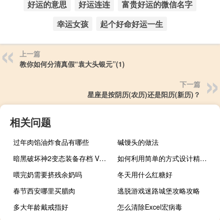
好运的意思
好运连连
富贵好运的微信名字
幸运女孩
起个好命好运一生
上一篇
教你如何分清真假“袁大头银元”(1)
下一篇
星座是按阴历(农历)还是阳历(新历)？
相关问题
过年肉馅油炸食品有哪些
碱馒头的做法
暗黑破坏神2变态装备存档 V1.13 绿色免费版（暗黑破坏神2变态装备存档 V1.13 绿色免费版功能简介）
如何利用简单的方式设计精致的儿童房效果图？
喂完奶需要挤残余奶吗
冬天用什么红糖好
春节西安哪里买腊肉
逃脱游戏迷路城堡攻略攻略
多大年龄戴戒指好
怎么清除Excel宏病毒