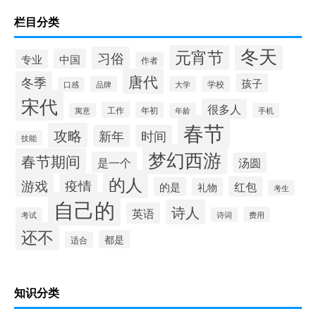
栏目分类
冬天
元宵节
习俗
中国
专业
作者
唐代
冬季
孩子
学校
品牌
大学
口感
宋代
很多人
工作
年初
寓意
年龄
手机
春节
攻略
新年
时间
技能
梦幻西游
春节期间
是一个
汤圆
的人
游戏
疫情
红包
的是
礼物
考生
自己的
诗人
英语
费用
考试
诗词
还不
都是
适合
知识分类