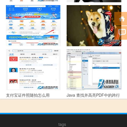
中国联通手机营业厅销户操作
摄影作品的欣赏方法
指引
支付宝怎么拍违章挣钱？
宠物定位器app开发可以解决哪
些问题？
支付宝证件照随拍怎么用
Java 查找并高亮PDF中的跨行
文本
tags