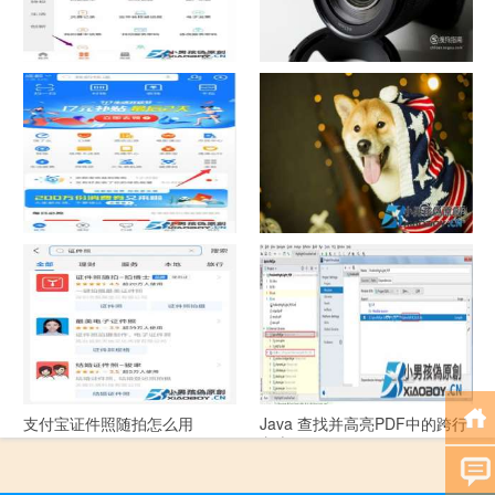
中国联通手机营业厅销户操作
摄影作品的欣赏方法
指引
支付宝怎么拍违章挣钱？
宠物定位器app开发可以解决哪
些问题？
支付宝证件照随拍怎么用
Java 查找并高亮PDF中的跨行
文本