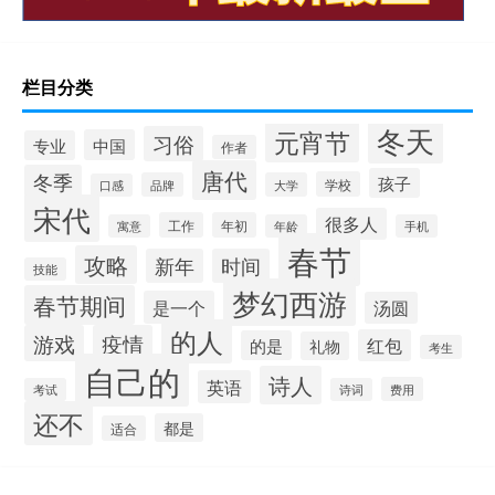
栏目分类
冬天
元宵节
习俗
中国
专业
作者
唐代
冬季
孩子
学校
品牌
大学
口感
宋代
很多人
工作
年初
寓意
年龄
手机
春节
攻略
新年
时间
技能
梦幻西游
春节期间
是一个
汤圆
的人
游戏
疫情
红包
的是
礼物
考生
自己的
诗人
英语
费用
考试
诗词
还不
都是
适合