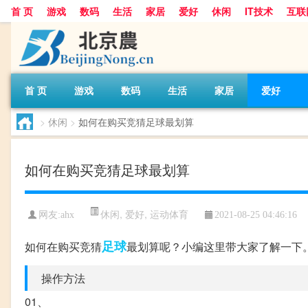
首 页
游戏
数码
生活
家居
爱好
休闲
IT技术
互联
首 页
游戏
数码
生活
家居
爱好
>
休闲
>
如何在购买竞猜足球最划算
如何在购买竞猜足球最划算
休闲
,
爱好
,
运动体育
网友:
ahx
2021-08-25 04:46:16
足球
如何在购买竞猜
最划算呢？小编这里带大家了解一下
操作方法
01、