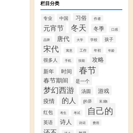
栏目分类
习俗
中国
专业
作者
冬天
元宵节
冬季
口感
唐代
孩子
学校
品牌
大学
宋代
工作
年初
寓意
年龄
攻略
很多人
手机
技能
春节
新年
时间
春节期间
是一个
梦幻西游
游戏
汤圆
的人
疫情
的是
礼物
自己的
红包
考生
考试
诗人
英语
费用
诗词
还不
都是