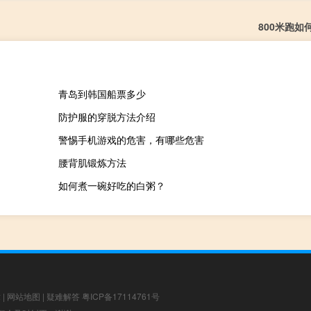
800米跑如
青岛到韩国船票多少
防护服的穿脱方法介绍
警惕手机游戏的危害，有哪些危害
腰背肌锻炼方法
如何煮一碗好吃的白粥？
章
|
网站地图
|
疑难解答
粤ICP备17114761号