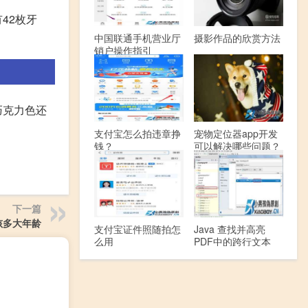
42枚牙
中国联通手机营业厅
摄影作品的欣赏方法
销户操作指引
巧克力色还
支付宝怎么拍违章挣
宠物定位器app开发
钱？
可以解决哪些问题？
下一篇
孩多大年龄
支付宝证件照随拍怎
Java 查找并高亮
么用
PDF中的跨行文本