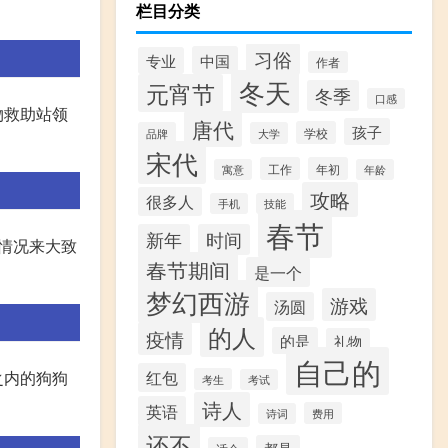
栏目分类
习俗
中国
专业
作者
冬天
元宵节
冬季
口感
物救助站领
唐代
孩子
学校
品牌
大学
宋代
工作
年初
寓意
年龄
攻略
很多人
手机
技能
春节
新年
时间
情况来大致
春节期间
是一个
梦幻西游
游戏
汤圆
的人
疫情
的是
礼物
自己的
红包
之内的狗狗
考生
考试
诗人
英语
费用
诗词
还不
都是