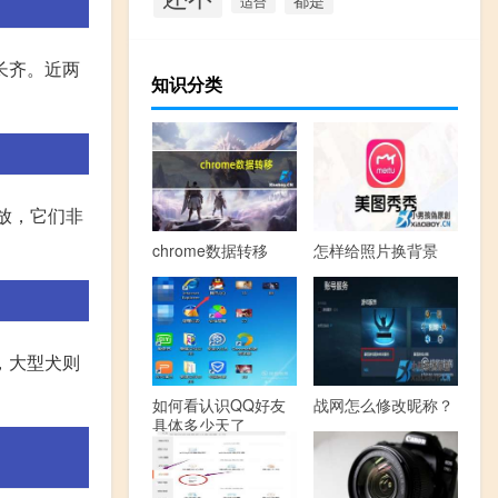
适合
长齐。近两
知识分类
放，它们非
chrome数据转移
怎样给照片换背景
，大型犬则
如何看认识QQ好友
战网怎么修改昵称？
具体多少天了