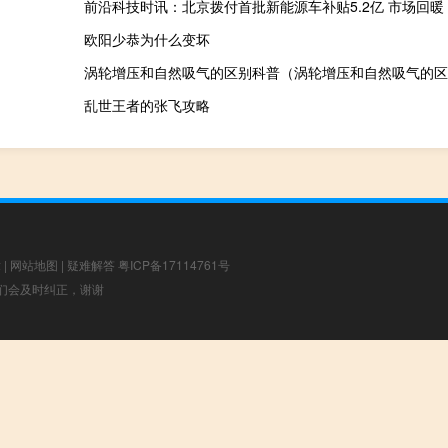
前沿科技时讯：北京拨付首批新能源车补贴5.2亿 市场回暖
欧阳少恭为什么变坏
涡轮增压和自然吸气的区别科普（涡轮增压和自然吸气的区
乱世王者的张飞攻略
章
|
网站地图
|
疑难解答
粤ICP备17114761号
，我们会及时纠正，谢谢