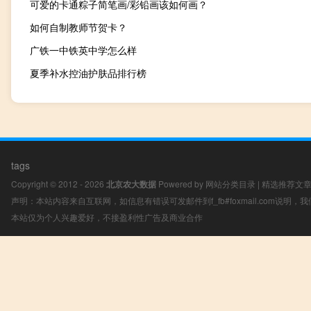
可爱的卡通粽子简笔画/彩铅画该如何画？
如何自制教师节贺卡？
广铁一中铁英中学怎么样
夏季补水控油护肤品排行榜
tags
Copyright © 2012 - 2026
北京农大数据
Powered by
网站分类目录
|
精选推荐文
声明：本站内容来自互联网，如信息有错误可发邮件到f_fb#foxmail.com说明
本站仅为个人兴趣爱好，不接盈利性广告及商业合作