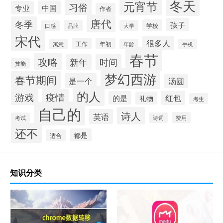
冬天
元宵节
习俗
中国
专业
作者
唐代
冬季
孩子
学校
品牌
大学
口感
宋代
很多人
工作
年初
寓意
年龄
手机
春节
攻略
新年
时间
技能
梦幻西游
春节期间
是一个
汤圆
的人
游戏
疫情
红包
的是
礼物
考生
自己的
诗人
英语
费用
考试
诗词
还不
都是
适合
知识分类