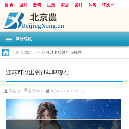
首 页
游戏
数码
生活
家居
爱好
休闲
IT技术
互联网
手机
购物
网站导航
>
春节2024
>
江苏可以出省过年吗现在
江苏可以出省过年吗现在
春节2024
网友:
jsk
2024-02-10 13:17:03