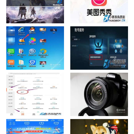
chrome数据转移
怎样给照片换背景
如何看认识QQ好友具体多少天
战网怎么修改昵称？
了
中国联通手机营业厅销户操作
摄影作品的欣赏方法
指引