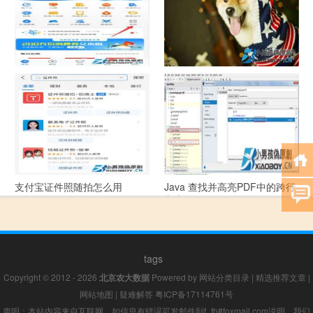
支付宝怎么拍违章挣钱？
宠物定位器app开发可以解决哪
些问题？
支付宝证件照随拍怎么用
Java 查找并高亮PDF中的跨行
文本
tags
Copyright © 2012 - 2026
北京农大数据
Powered by
网站分类目录
|
精选推荐文章
|
网站地图
|
疑难解答
粤ICP备17114761号
声明：本站内容来自互联网，如信息有错误可发邮件到f_fb#foxmail.com说明，我们