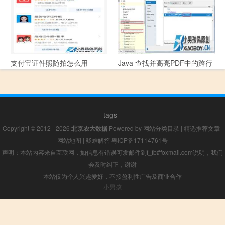
支付宝证件照随拍怎么用
Java 查找并高亮PDF中的跨行
文本
tags
Copyright © 2012 - 2026
北京农大数据
Powered by
网站分类目录
|
精选推荐文章
|
网站地图
|
疑难解答
粤ICP备17114761号
声明：本站内容来自互联网，如信息有错误可发邮件到f_fb#foxmail.com说明，我们
会及时纠正，谢谢
本站仅为个人兴趣爱好，不接盈利性广告及商业合作
小男孩