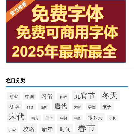
栏目分类
冬天
元宵节
习俗
中国
专业
作者
唐代
冬季
孩子
学校
品牌
大学
口感
宋代
很多人
工作
年初
寓意
年龄
手机
春节
攻略
新年
时间
技能