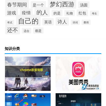
梦幻西游
春节期间
是一个
汤圆
的人
游戏
疫情
红包
的是
礼物
考生
自己的
诗人
英语
费用
考试
诗词
还不
都是
适合
知识分类
chrome数据转移
怎样给照片换背景