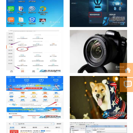
如何看认识QQ好友具体多少天
战网怎么修改昵称？
了
中国联通手机营业厅销户操作
摄影作品的欣赏方法
指引
支付宝怎么拍违章挣钱？
宠物定位器app开发可以解决哪
些问题？