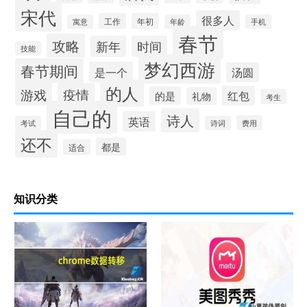
宋代
很多人
工作
年初
寓意
年龄
手机
春节
攻略
新年
时间
技能
梦幻西游
春节期间
是一个
汤圆
的人
游戏
疫情
红包
的是
礼物
考生
自己的
诗人
英语
费用
考试
诗词
还不
都是
适合
知识分类