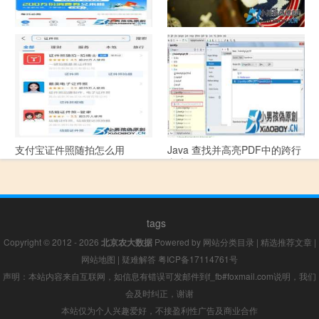
支付宝怎么拍违章挣钱？
宠物定位器app开发可以解决哪
些问题？
支付宝证件照随拍怎么用
Java 查找并高亮PDF中的跨行
文本
tags
Copyright © 2012 - 2026
北京农大数据
Powered by
网站分类目录
|
精选推荐文章
|
网站地图
|
疑难解答
粤ICP备17114761号
声明：本站内容来自互联网，如信息有错误可发邮件到f_fb#foxmail.com说明，我们
会及时纠正，谢谢
本站仅为个人兴趣爱好，不接盈利性广告及商业合作