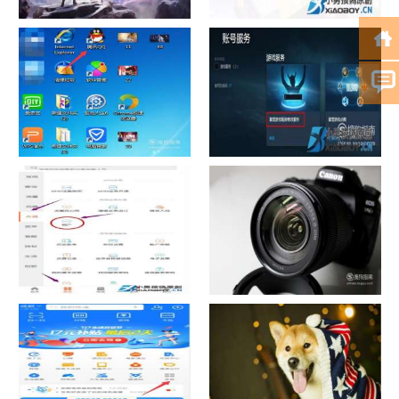
chrome数据转移
怎样给照片换背景
如何看认识QQ好友具体多少天
战网怎么修改昵称？
了
中国联通手机营业厅销户操作
摄影作品的欣赏方法
指引