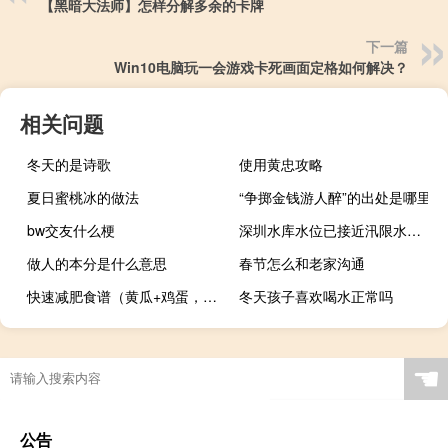
【黑暗大法师】怎样分解多余的卡牌
下一篇
Win10电脑玩一会游戏卡死画面定格如何解决？
相关问题
冬天的是诗歌
使用黄忠攻略
夏日蜜桃冰的做法
“争掷金钱游人醉”的出处是哪里
bw交友什么梗
深圳水库水位已接近汛限水位防汛办发布排洪预警
做人的本分是什么意思
春节怎么和老家沟通
快速减肥食谱（黄瓜+鸡蛋，7天刮掉20斤）
冬天孩子喜欢喝水正常吗
☚
公告