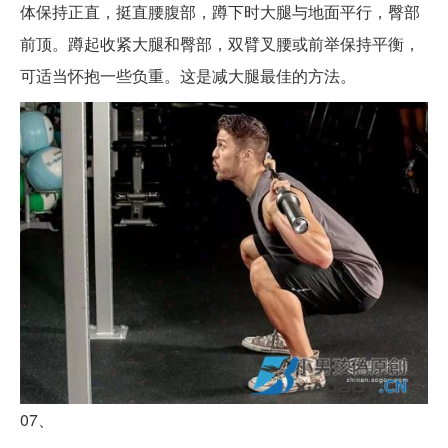
体保持正直，挺直腰腹部，蹲下时大腿与地面平行，臀部
前顶。蹲起收紧大腿和臀部，双臂叉腰或前举保持平衡，
可适当怀抱一些负重。这是减大腿最佳的方法。
07、