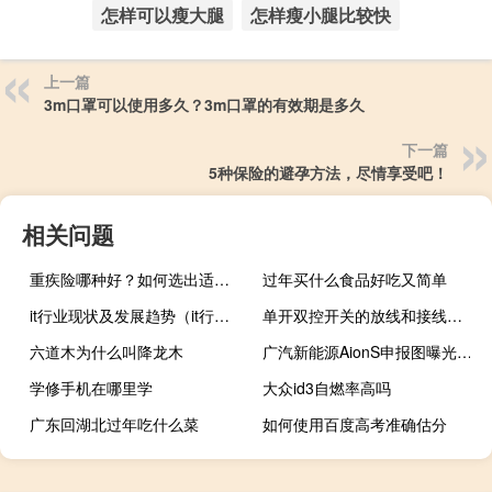
怎样可以瘦大腿
怎样瘦小腿比较快
上一篇
3m口罩可以使用多久？3m口罩的有效期是多久
下一篇
5种保险的避孕方法，尽情享受吧！
相关问题
重疾险哪种好？如何选出适合自己的重疾险？
过年买什么食品好吃又简单
it行业现状及发展趋势（it行业）
单开双控开关的放线和接线方法
六道木为什么叫降龙木
广汽新能源AionS申报图曝光该款车型申报了四个不同版本
学修手机在哪里学
大众id3自燃率高吗
广东回湖北过年吃什么菜
如何使用百度高考准确估分