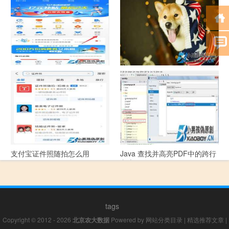
指引
支付宝怎么拍违章挣钱？
宠物定位器app开发可以解决哪
些问题？
支付宝证件照随拍怎么用
Java 查找并高亮PDF中的跨行
文本
tags
Copyright © 2012 - 2026
北京农大数据
Powered by
网站分类目录
|
精选推荐文章
|