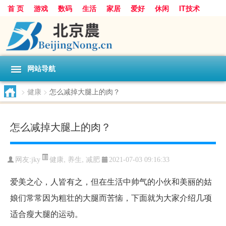
首 页
游戏
数码
生活
家居
爱好
休闲
IT技术
互联网
手机
购物
网站导航
>
健康
>
怎么减掉大腿上的肉？
怎么减掉大腿上的肉？
健康
,
养生
,
减肥
网友:
jky
2021-07-03 09:16:33
爱美之心，人皆有之，但在生活中帅气的小伙和美丽的姑
娘们常常因为粗壮的大腿而苦恼，下面就为大家介绍几项
适合瘦大腿的运动。