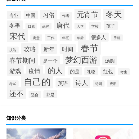
冬天
元宵节
习俗
中国
专业
作者
唐代
冬季
孩子
学校
品牌
大学
口感
宋代
很多人
工作
年初
寓意
年龄
手机
春节
攻略
新年
时间
技能
梦幻西游
春节期间
是一个
汤圆
的人
游戏
疫情
红包
的是
礼物
考生
自己的
诗人
英语
费用
考试
诗词
还不
都是
适合
知识分类