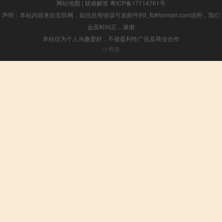
网站地图
|
疑难解答
粤ICP备17114761号
声明：本站内容来自互联网，如信息有错误可发邮件到f_fb#foxmail.com说明，我们
会及时纠正，谢谢
本站仅为个人兴趣爱好，不接盈利性广告及商业合作
小男孩