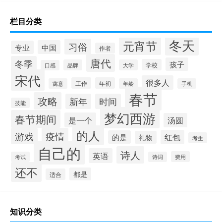
栏目分类
冬天
元宵节
习俗
中国
专业
作者
唐代
冬季
孩子
学校
品牌
大学
口感
宋代
很多人
工作
年初
寓意
年龄
手机
春节
攻略
新年
时间
技能
梦幻西游
春节期间
是一个
汤圆
的人
游戏
疫情
红包
的是
礼物
考生
自己的
诗人
英语
费用
考试
诗词
还不
都是
适合
知识分类