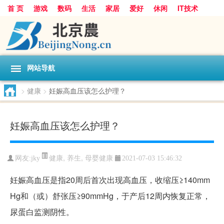
首 页
游戏
数码
生活
家居
爱好
休闲
IT技术
互联网
手机
购物
网站导航
>
健康
>
妊娠高血压该怎么护理？
妊娠高血压该怎么护理？
健康
,
养生
,
母婴健康
网友:
jky
2021-07-03 15:46:32
妊娠高血压是指20周后首次出现高血压，收缩压≥140mm
Hg和（或）舒张压≥90mmHg，于产后12周内恢复正常，
尿蛋白监测阴性。