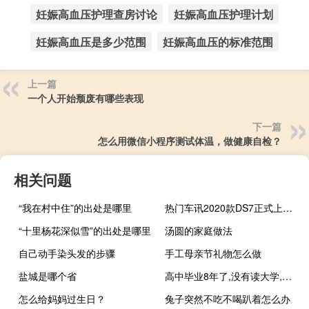
妊娠高血压护理查房讨论
妊娠高血压护理计划
妊娠高血压是多少范围
妊娠高血压的标准范围
上一篇
一个人开始颓废有哪些表现
下一篇
怎么用微信小程序测试体温，做健康自检？
相关问题
“我在村中住”的出处是哪里
热门车讯2020款DS7正式上市 售价20.89—31.99万元
“十里杨花深似雪”的出处是哪里
汤圆的家庭做法
自己动手染头发的步骤
手工母亲节礼物怎么做
盐城是哪个省
高中毕业8年了,没有读大学,档案在哪里?
怎么给妈妈过生日？
兔子突然不吃不喝趴着怎么办