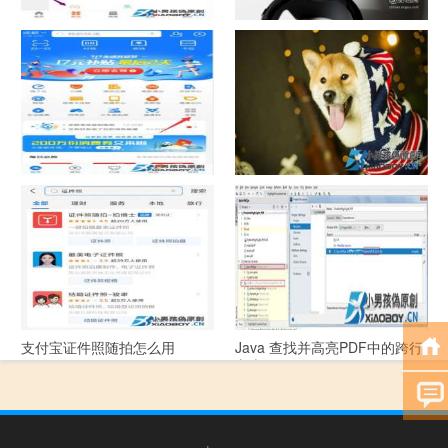
中国联通手机营业厅销户操作
摄影作品的欣赏方法
指引
支付宝怎么拍违章挣钱？
宠物定位器app开发可以解决哪
些问题？
支付宝证件照随拍怎么用
Java 查找并高亮PDF中的跨行
文本