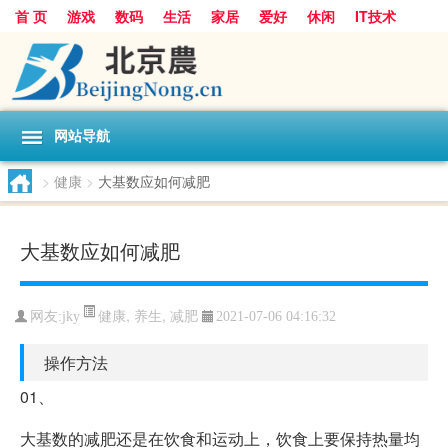
首 页
游戏
数码
生活
家居
爱好
休闲
IT技术
互联网
手机
购物
网站导航
>
健康
>
大基数应如何减肥
大基数应如何减肥
健康
,
养生
,
减肥
网友:
jky
2021-07-06 04:16:32
操作方法
01、
大基数的减肥还是在饮食和运动上，饮食上要保持热量均