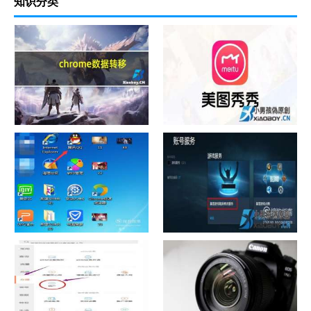
知识分类
chrome数据转移
怎样给照片换背景
如何看认识QQ好友具体多少天
战网怎么修改昵称？
了