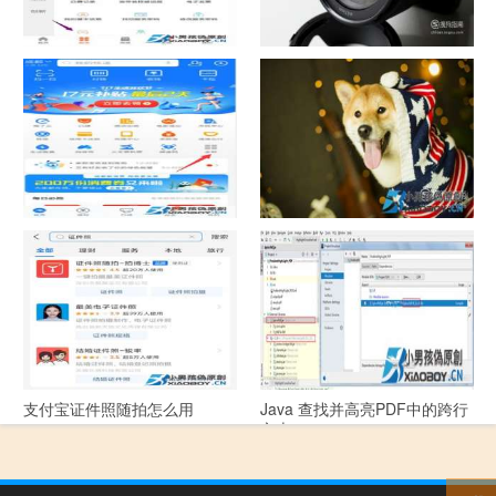
中国联通手机营业厅销户操作
摄影作品的欣赏方法
指引
支付宝怎么拍违章挣钱？
宠物定位器app开发可以解决哪
些问题？
支付宝证件照随拍怎么用
Java 查找并高亮PDF中的跨行
文本