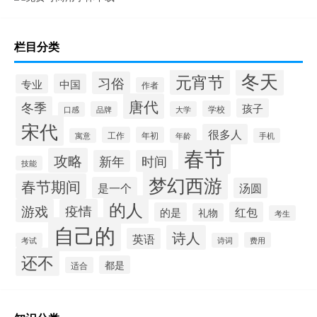
栏目分类
冬天
元宵节
习俗
中国
专业
作者
唐代
冬季
孩子
学校
品牌
大学
口感
宋代
很多人
工作
年初
寓意
年龄
手机
春节
攻略
新年
时间
技能
梦幻西游
春节期间
是一个
汤圆
的人
游戏
疫情
红包
的是
礼物
考生
自己的
诗人
英语
费用
考试
诗词
还不
都是
适合