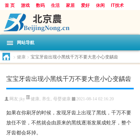
首 页
游戏
数码
生活
家居
爱好
休闲
IT技术
互联网
手机
购物
网站导航
>
健康
>
宝宝牙齿出现小黑线千万不要大意小心变龋齿
宝宝牙齿出现小黑线千万不要大意小心变龋齿
健康
,
养生
,
母婴健康
网友:
jky
2021-08-14 02:16:20
如果在你刷牙的时候，发现牙齿上出现了黑线，千万不要
放任不管，不然就会由原来的黑线逐渐发展成蛀牙，整个
牙齿都会坏掉。