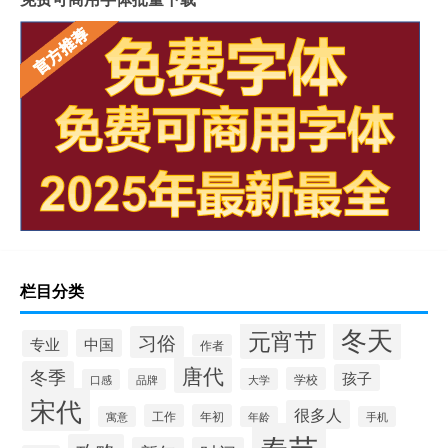
栏目分类
冬天
元宵节
习俗
中国
专业
作者
唐代
冬季
孩子
学校
品牌
大学
口感
宋代
很多人
工作
年初
寓意
年龄
手机
春节