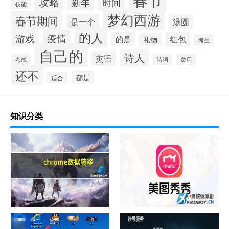
攻略
新年
时间
技能
梦幻西游
春节期间
是一个
汤圆
的人
游戏
疫情
红包
的是
礼物
考生
自己的
诗人
英语
费用
考试
诗词
还不
都是
适合
知识分类
chrome数据转移
怎样给照片换背景