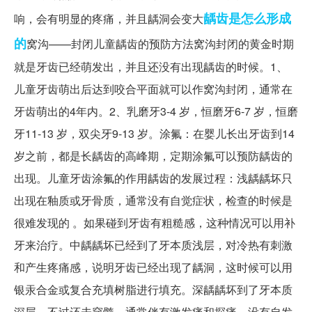
龋齿是怎么形成
响，会有明显的疼痛，并且龋洞会变大
的
窝沟——封闭儿童龋齿的预防方法窝沟封闭的黄金时期
就是牙齿已经萌发出，并且还没有出现龋齿的时候。1、
儿童牙齿萌出后达到咬合平面就可以作窝沟封闭，通常在
牙齿萌出的4年内。2、乳磨牙3-4 岁，恒磨牙6-7 岁，恒磨
牙11-13 岁，双尖牙9-13 岁。涂氟：在婴儿长出牙齿到14
岁之前，都是长龋齿的高峰期，定期涂氟可以预防龋齿的
出现。儿童牙齿涂氟的作用龋齿的发展过程：浅龋龋坏只
出现在釉质或牙骨质，通常没有自觉症状，检查的时候是
很难发现的 。如果碰到牙齿有粗糙感，这种情况可以用补
牙来治疗。中龋龋坏已经到了牙本质浅层，对冷热有刺激
和产生疼痛感，说明牙齿已经出现了龋洞，这时候可以用
银汞合金或复合充填树脂进行填充。深龋龋坏到了牙本质
深层，不过还未穿髓，通常伴有激发痛和探痛，没有自发