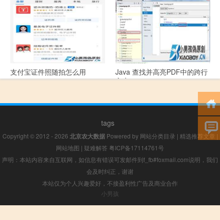
些问题？
支付宝证件照随拍怎么用
Java 查找并高亮PDF中的跨行
文本
tags
Copyright © 2012 - 2026
北京农大数据
Powered by
网站分类目录
|
精选推荐文章
|
网站地图
|
疑难解答
粤ICP备17114761号
声明：本站内容来自互联网，如信息有错误可发邮件到f_fb#foxmail.com说明，我们
会及时纠正，谢谢
本站仅为个人兴趣爱好，不接盈利性广告及商业合作
小男孩