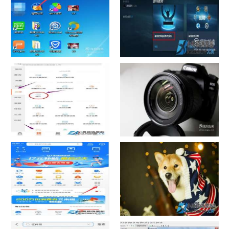
如何看认识QQ好友具体多少天
战网怎么修改昵称？
了
中国联通手机营业厅销户操作
摄影作品的欣赏方法
指引
支付宝怎么拍违章挣钱？
宠物定位器app开发可以解决哪