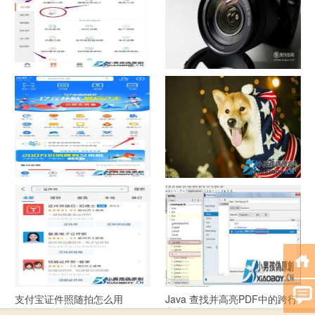
中国联通手机营业厅销户操作
摄影作品的欣赏方法
指引
支付宝怎么拍违章挣钱？
宠物定位器app开发可以解决哪
些问题？
支付宝证件照随拍怎么用
Java 查找并高亮PDF中的跨行
文本