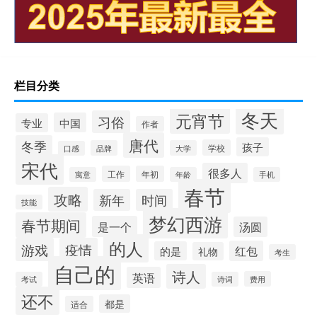
栏目分类
冬天
元宵节
习俗
中国
专业
作者
唐代
冬季
孩子
学校
品牌
大学
口感
宋代
很多人
工作
年初
寓意
年龄
手机
春节
攻略
新年
时间
技能
梦幻西游
春节期间
是一个
汤圆
的人
游戏
疫情
红包
的是
礼物
考生
自己的
诗人
英语
费用
考试
诗词
还不
都是
适合