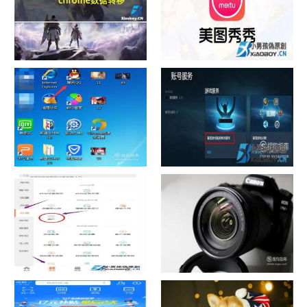
chrome数据转移
怎样给照片换背景
如何看认识QQ好友具体多少天
战网怎么修改昵称？
了
中国联通手机营业厅销户操作
摄影作品的欣赏方法
指引