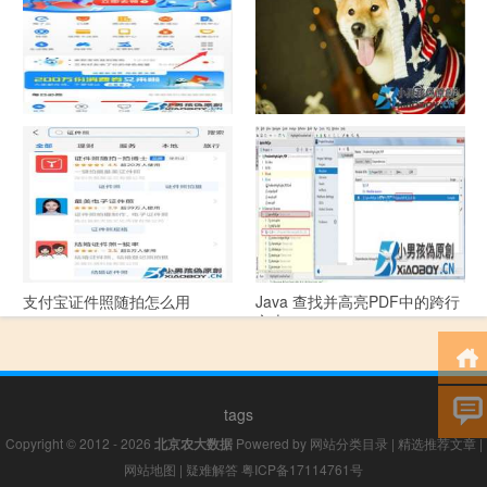
支付宝怎么拍违章挣钱？
宠物定位器app开发可以解决哪
些问题？
支付宝证件照随拍怎么用
Java 查找并高亮PDF中的跨行
文本
tags
Copyright © 2012 - 2026
北京农大数据
Powered by
网站分类目录
|
精选推荐文章
|
网站地图
|
疑难解答
粤ICP备17114761号