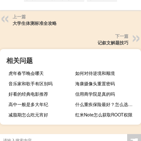
上一篇
大学生体测标准全攻略
下一篇
记叙文解题技巧
相关问题
虎年春节晚会哪天
如何对待逆境和顺境
音乐家和歌手有区别吗
海康摄像头重置密码
好看的经典电影推荐
信用商学院是真的吗
高中一般是多大年纪
什么重疾保险最好？怎么选出合适的重疾险产品？
减脂期怎么吃元宵好
红米Note怎么获取ROOT权限
☚