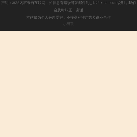
声明：本站内容来自互联网，如信息有错误可发邮件到f_fb#foxmail.com说明，我们
会及时纠正，谢谢
本站仅为个人兴趣爱好，不接盈利性广告及商业合作
小男孩