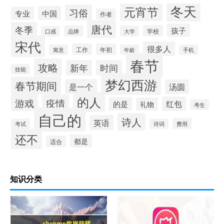
冬天
元宵节
习俗
中国
专业
作者
唐代
冬季
孩子
学校
品牌
大学
口感
宋代
很多人
工作
年初
寓意
年龄
手机
春节
攻略
新年
时间
技能
梦幻西游
春节期间
是一个
汤圆
的人
游戏
疫情
红包
的是
礼物
考生
自己的
诗人
英语
费用
考试
诗词
还不
都是
适合
知识分类