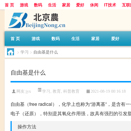
首 页
游戏
数码
生活
家居
爱好
休闲
IT技术
互联
首 页
游戏
数码
生活
家居
爱好
>
学习
>
自由基是什么
自由基是什么
学习
,
教育
,
科普教育
网友:
jyx
2021-08-19 00:16:18
自由基（free radical），化学上也称为“游离基”
电子（还原），特别是其氧化作用强，故具有强烈的引发
操作方法