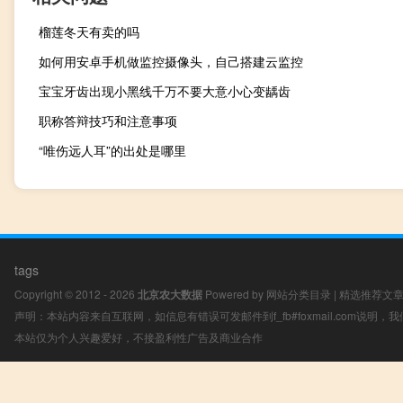
榴莲冬天有卖的吗
如何用安卓手机做监控摄像头，自己搭建云监控
宝宝牙齿出现小黑线千万不要大意小心变龋齿
职称答辩技巧和注意事项
“唯伤远人耳”的出处是哪里
tags
Copyright © 2012 - 2026
北京农大数据
Powered by
网站分类目录
|
精选推荐文
声明：本站内容来自互联网，如信息有错误可发邮件到f_fb#foxmail.com说明
本站仅为个人兴趣爱好，不接盈利性广告及商业合作