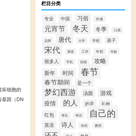
栏目分类
习俗
中国
专业
作者
冬天
元宵节
冬季
口感
唐代
孩子
学校
品牌
大学
宋代
工作
年初
寓意
年龄
攻略
很多人
手机
技能
春节
新年
时间
春节期间
是一个
梦幻西游
破坏细胞的
游戏
汤圆
基因（DN
的人
疫情
的是
礼物
自己的
红包
考生
考试
诗人
英语
费用
诗词
还不
都是