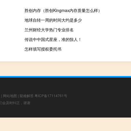
胜创内存（胜创Kingmax内存质量怎么样）
地球自转一周的时间大约是多少
兰州财经大学热门专业排名
传说中中国式星座，准的惊人！
怎样填写授权委托书
章
|
网站地图
|
疑难解答
粤ICP备17114761号
，我们会及时纠正，谢谢