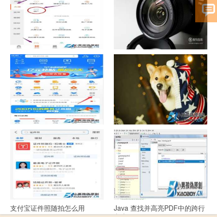
中国联通手机营业厅销户操作
摄影作品的欣赏方法
指引
支付宝怎么拍违章挣钱？
宠物定位器app开发可以解决哪
些问题？
支付宝证件照随拍怎么用
Java 查找并高亮PDF中的跨行
文本