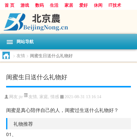
首 页
游戏
数码
生活
家居
爱好
休闲
IT技术
互联网
手机
购物
网站导航
>
友情
>
闺蜜生日送什么礼物好
闺蜜生日送什么礼物好
友情
,
家庭
,
情感
网友:
jtr
2021-08-31 13:16:14
闺蜜是真心陪伴自己的人，闺蜜过生送什么礼物好？
礼物推荐
01、