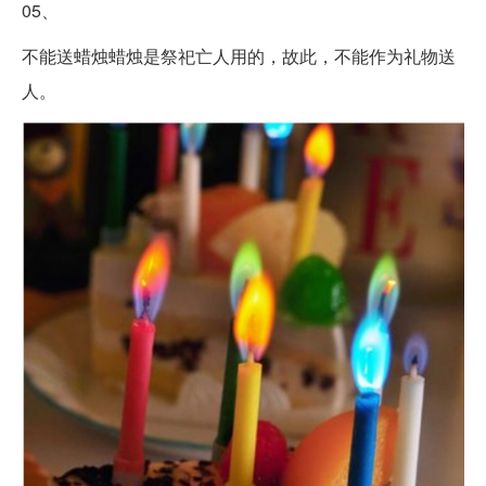
05、
不能送蜡烛蜡烛是祭祀亡人用的，故此，不能作为礼物送
人。