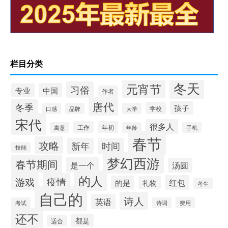
栏目分类
冬天
元宵节
习俗
中国
专业
作者
唐代
冬季
孩子
学校
品牌
大学
口感
宋代
很多人
工作
年初
寓意
年龄
手机
春节
攻略
新年
时间
技能
梦幻西游
春节期间
是一个
汤圆
的人
游戏
疫情
红包
的是
礼物
考生
自己的
诗人
英语
费用
考试
诗词
还不
都是
适合