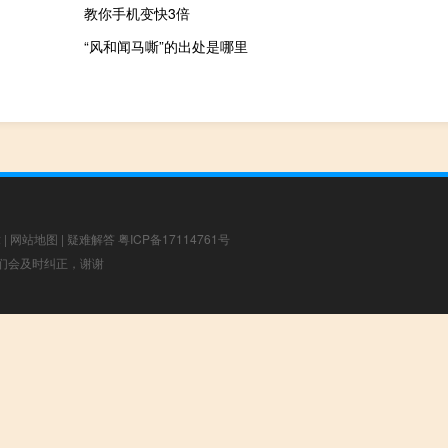
教你手机变快3倍
“风和闻马嘶”的出处是哪里
章
|
网站地图
|
疑难解答
粤ICP备17114761号
，我们会及时纠正，谢谢