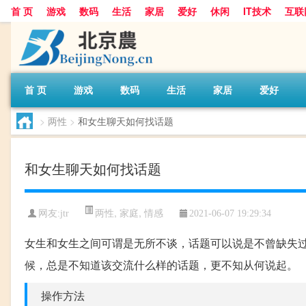
首 页
游戏
数码
生活
家居
爱好
休闲
IT技术
互联
首 页
游戏
数码
生活
家居
爱好
>
两性
>
和女生聊天如何找话题
和女生聊天如何找话题
两性
,
家庭
,
情感
网友:
jtr
2021-06-07 19:29:34
女生和女生之间可谓是无所不谈，话题可以说是不曾缺失
候，总是不知道该交流什么样的话题，更不知从何说起。
操作方法