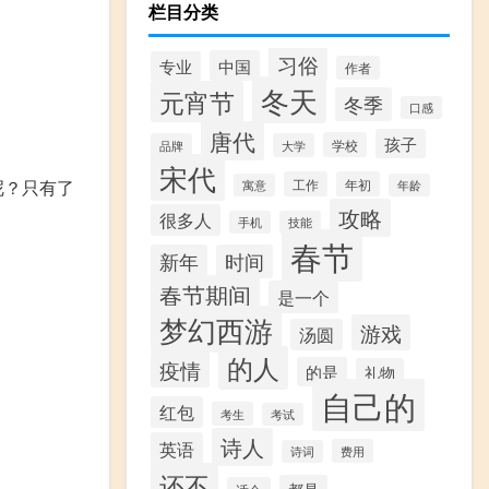
栏目分类
习俗
中国
专业
作者
冬天
元宵节
冬季
口感
唐代
孩子
学校
品牌
大学
宋代
工作
年初
呢？只有了
寓意
年龄
攻略
很多人
手机
技能
春节
新年
时间
春节期间
是一个
梦幻西游
游戏
汤圆
的人
疫情
的是
礼物
自己的
红包
考生
考试
诗人
英语
费用
诗词
还不
都是