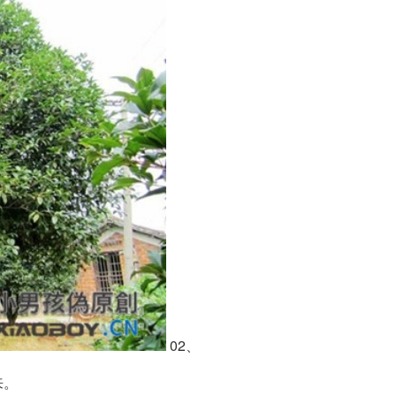
02、
来。