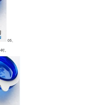
05、
小时。