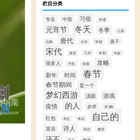
栏目分类
习俗
中国
专业
作者
冬天
元宵节
冬季
口感
唐代
孩子
学校
品牌
大学
宋代
工作
年初
寓意
年龄
攻略
很多人
手机
技能
春节
新年
时间
春节期间
是一个
梦幻西游
游戏
汤圆
的人
疫情
的是
礼物
自己的
红包
考生
考试
诗人
英语
费用
诗词
还不
都是