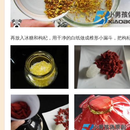
再放入冰糖和枸杞，用干净的白纸做成椎形小漏斗，把枸杞