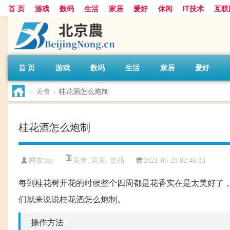
首 页
游戏
数码
生活
家居
爱好
休闲
IT技术
互联
首 页
游戏
数码
生活
家居
爱好
>
美食
>
桂花酒怎么炮制
桂花酒怎么炮制
美食
,
营养
,
饮品
网友:
lsy
2021-06-28 02:46:33
每到桂花树开花的时候整个四周都是花香实在是太美好了
们就来说说桂花酒怎么炮制。
操作方法