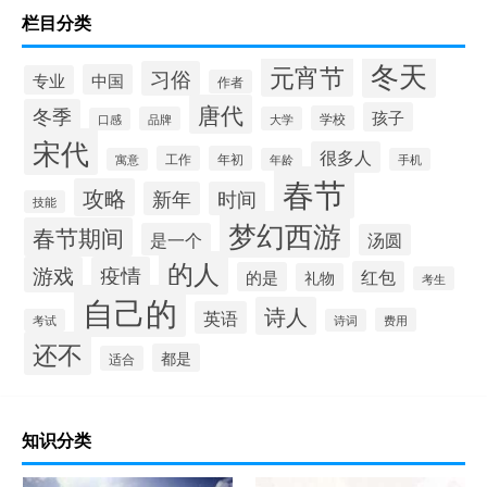
栏目分类
冬天
元宵节
习俗
中国
专业
作者
唐代
冬季
孩子
学校
品牌
大学
口感
宋代
很多人
工作
年初
寓意
年龄
手机
春节
攻略
新年
时间
技能
梦幻西游
春节期间
是一个
汤圆
的人
游戏
疫情
红包
的是
礼物
考生
自己的
诗人
英语
费用
考试
诗词
还不
都是
适合
知识分类