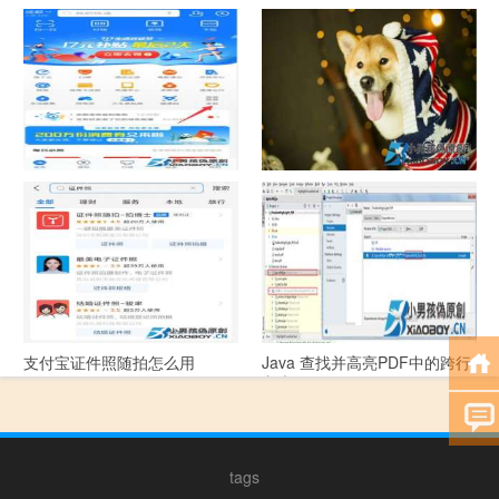
中国联通手机营业厅销户操作
摄影作品的欣赏方法
指引
支付宝怎么拍违章挣钱？
宠物定位器app开发可以解决哪
些问题？
支付宝证件照随拍怎么用
Java 查找并高亮PDF中的跨行
文本
tags