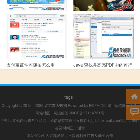
支付宝怎么拍违章挣钱？
宠物定位器app开发可以解决哪
些问题？
支付宝证件照随拍怎么用
Java 查找并高亮PDF中的跨行
文本
tags
Copyright © 2012 - 2026
北京农大数据
Powered by
网站分类目录
|
精选推荐文章
|
网站地图
|
疑难解答
粤ICP备17114761号
声明：本站内容来自互联网，如信息有错误可发邮件到f_fb#foxmail.com说明，我们
会及时纠正，谢谢
本站仅为个人兴趣爱好，不接盈利性广告及商业合作