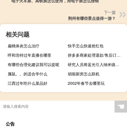
电子火车票、高铁票怎么使用，用电子票怎么报销
下一篇
荆州有哪些景点值得一游？
相关问题
扁桃体炎怎么治疗
快手怎么快速抢红包
呼和浩特过年直播在哪里
拼多多商家处理退款/售后订单流程
有哪些合理化建议我可以提呢
研究人员将蓝光引入纳米级显微镜
属鼠。。的适合学什么
胡闹厨房怎么联机
江西过年吃什么菜品好
2002年春节去哪里玩
☚
公告