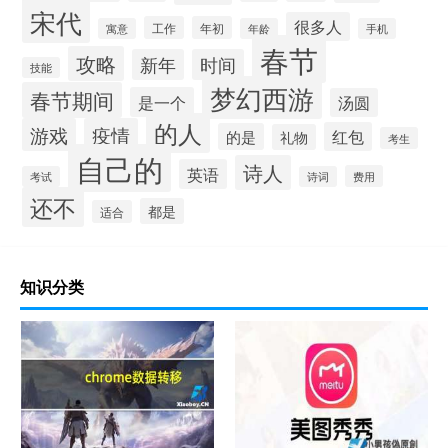
宋代
很多人
工作
年初
寓意
年龄
手机
春节
攻略
新年
时间
技能
梦幻西游
春节期间
是一个
汤圆
的人
游戏
疫情
红包
的是
礼物
考生
自己的
诗人
英语
费用
考试
诗词
还不
都是
适合
知识分类