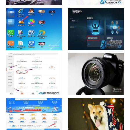
chrome数据转移
怎样给照片换背景
如何看认识QQ好友具体多少天
战网怎么修改昵称？
了
中国联通手机营业厅销户操作
摄影作品的欣赏方法
指引