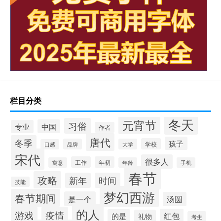
栏目分类
冬天
元宵节
习俗
中国
专业
作者
唐代
冬季
孩子
学校
品牌
大学
口感
宋代
很多人
工作
年初
寓意
年龄
手机
春节
攻略
新年
时间
技能
梦幻西游
春节期间
是一个
汤圆
的人
游戏
疫情
红包
的是
礼物
考生