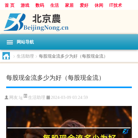
首 页
游戏
数码
生活
家居
爱好
休闲
IT技术
互联网
手机
购物
网站导航
>
生活助理
>
每股现金流多少为好（每股现金流）
每股现金流多少为好（每股现金流）
生活助理
网友:
lg
2024-03-09 03:24:59