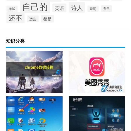
自己的
诗人
英语
费用
考试
诗词
还不
都是
适合
知识分类
chrome数据转移
怎样给照片换背景