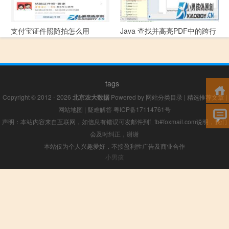
支付宝证件照随拍怎么用
Java 查找并高亮PDF中的跨行
文本
tags
Copyright © 2012 - 2026
北京农大数据
Powered by
网站分类目录
|
精选推荐文章
|
网站地图
|
疑难解答
粤ICP备17114761号
声明：本站内容来自互联网，如信息有错误可发邮件到f_fb#foxmail.com说明，我们
会及时纠正，谢谢
本站仅为个人兴趣爱好，不接盈利性广告及商业合作
小男孩