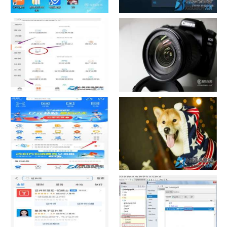
如何看认识QQ好友具体多少天
战网怎么修改昵称？
了
中国联通手机营业厅销户操作
摄影作品的欣赏方法
指引
支付宝怎么拍违章挣钱？
宠物定位器app开发可以解决哪
些问题？