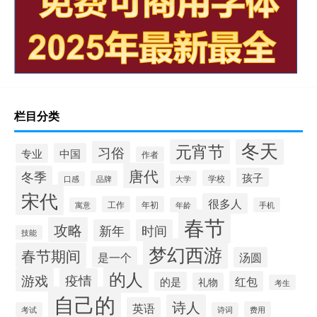
栏目分类
冬天
元宵节
习俗
中国
专业
作者
唐代
冬季
孩子
学校
品牌
大学
口感
宋代
很多人
工作
年初
寓意
年龄
手机
春节
攻略
新年
时间
技能
梦幻西游
春节期间
是一个
汤圆
的人
游戏
疫情
红包
的是
礼物
考生
自己的
诗人
英语
费用
考试
诗词