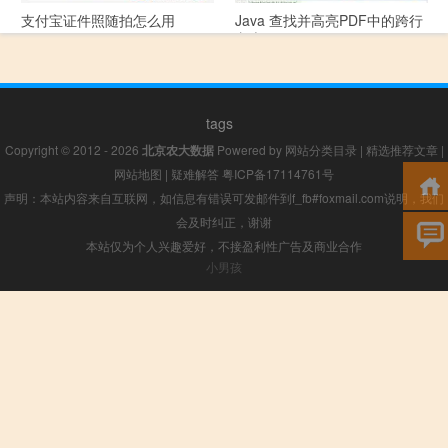
支付宝证件照随拍怎么用
Java 查找并高亮PDF中的跨行
文本
tags
Copyright © 2012 - 2026
北京农大数据
Powered by
网站分类目录
|
精选推荐文章
|
网站地图
|
疑难解答
粤ICP备17114761号
声明：本站内容来自互联网，如信息有错误可发邮件到f_fb#foxmail.com说明，我们
会及时纠正，谢谢
本站仅为个人兴趣爱好，不接盈利性广告及商业合作
小男孩