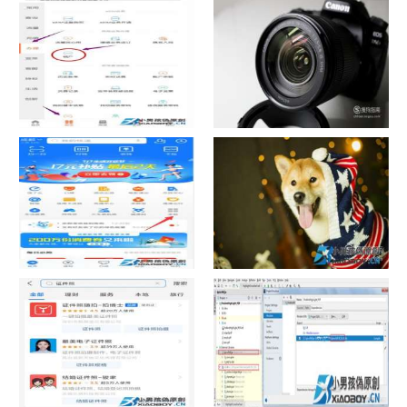
如何看认识QQ好友具体多少天
战网怎么修改昵称？
了
中国联通手机营业厅销户操作
摄影作品的欣赏方法
指引
支付宝怎么拍违章挣钱？
宠物定位器app开发可以解决哪
些问题？