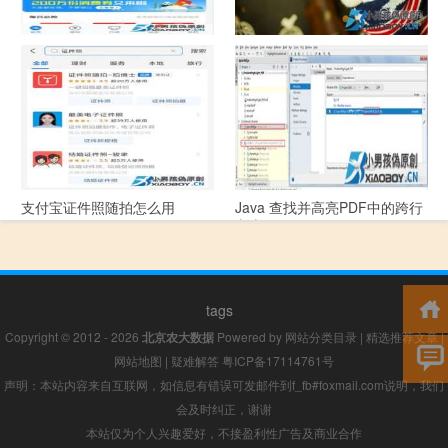
支付宝怎么拍违章挣钱？
宠物定位器app开发可以解决哪
些问题？
支付宝证件照随拍怎么用
Java 查找并高亮PDF中的跨行
文本
tags
Copyright © 2012 - 2026
北京农大数据
Powered by
网站分类目录
|
精选推荐文章
|
网站地图
|
疑难解答
粤ICP备17114761号
声明：本站内容来自互联网，如信息有错误可发邮件到f_fb#foxmail.com说明，我们
会及时纠正，谢谢
本站仅为个人兴趣爱好，不接盈利性广告及商业合作