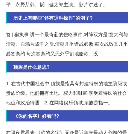
平、永野芽郁、坂口健太郎主演。 影片讲述了。
历史上有哪些“还有这种操作”的例子?
答 | 獬执事 讲一个最奇葩的侵略事件,对阵双方是:意大利与
清朝。自鸦片战争之后,清朝几乎逢战必败,每次战败又几乎
必签条约,每次签条约又无外乎割地赔款。没...
顶族是什么意思?
1. 在古代中国社会中,顶族是指具有封建特权的地主阶级或
贵族阶级。他们拥有土地、权力和财富,享受着特殊的社会
地位和政治待遇。2. 在网络娱乐领域,顶族是指一。
《你的名字》好看吗?
在隔夜君看来,《你的名字》无疑是近年来最动人心魄的爱