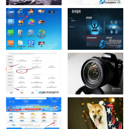
chrome数据转移
怎样给照片换背景
如何看认识QQ好友具体多少天
战网怎么修改昵称？
了
中国联通手机营业厅销户操作
摄影作品的欣赏方法
指引