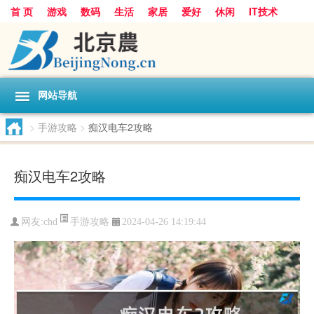
首 页
游戏
数码
生活
家居
爱好
休闲
IT技术
互联网
手机
购物
网站导航
>
手游攻略
>
痴汉电车2攻略
痴汉电车2攻略
手游攻略
网友:
chd
2024-04-26 14:19:44