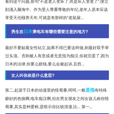
看到这个问题,那句“不是老人变坏了,而是坏人变老了”,便立
刻涌入脑海中。作为受人尊重尊敬的年纪,老年人原本应该
享受天伦颐养天年,可就是有那样的“老鼠屎...
日本
男生在
乘电车有哪些需要注意的地方?
最好不要贴着女性站立,如果不得已要这样做,则最好双手举
过头顶。否则被人有意或者无意指为痴汉,你就完蛋了,因为
日本的法律,你要么赔钱,要么会被起诉,且胜...
女人叫你叔是什么意思?
是指
第二,起源于日本的动漫里的怪蜀黍,呵呵,一般
有特殊
癖好的色狼啊,电车痴汉啊,但在男女朋友之间女孩儿称你怪
蜀黍,其实是种爱称,是暗示你比较浪漫,比... 第一,。