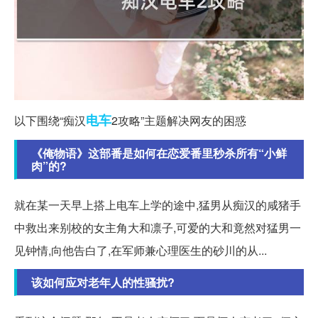
电车
以下围绕“痴汉
2攻略”主题解决网友的困惑
《俺物语》这部番是如何在恋爱番里秒杀所有“小鲜
肉”的?
就在某一天早上搭上电车上学的途中,猛男从痴汉的咸猪手
中救出来别校的女主角大和凛子,可爱的大和竟然对猛男一
见钟情,向他告白了,在军师兼心理医生的砂川的从...
该如何应对老年人的性骚扰?