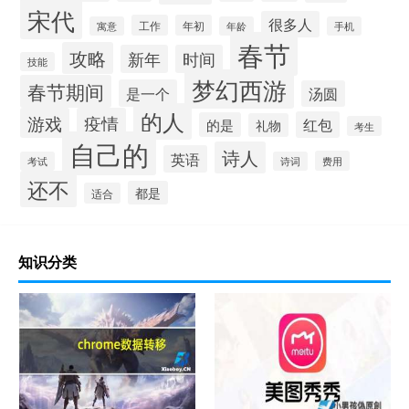
宋代
很多人
工作
年初
寓意
年龄
手机
春节
攻略
新年
时间
技能
梦幻西游
春节期间
是一个
汤圆
的人
游戏
疫情
红包
的是
礼物
考生
自己的
诗人
英语
费用
考试
诗词
还不
都是
适合
知识分类