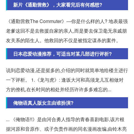
新片《通勤营救》，大家看完后有何感想?
《通勤营救The Commuter》—你是什么样的人? 地表最强
老爹这回不是去救援自家的亲人,而是要去保卫毫无亲戚朋
友关系的陌生人。他救回的不仅是被指定谋杀的案件。
日本恋爱动漫推荐，可适当对某几部进行评析?
说到恋爱动漫,还是挺多的,介绍的同时就简单地给楼主进行
一下评析。 1.《龙与虎》: 逢坂大河和高须龙儿互相做对
方的僚机,在长时间的相处并经历许许多多难忘的...
俺物语真人版女主由谁扮演?
... 《俺物语!!》是由河合勇人指导的青春喜剧电影,该片根
据河原和音原作、或子负责作画的同名漫画改编,由铃木亮