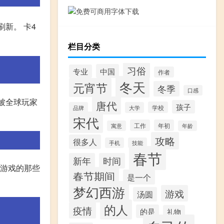
刷新。 卡4
栏目分类
习俗
中国
专业
作者
冬天
元宵节
冬季
口感
念被全球玩家
唐代
孩子
学校
品牌
大学
宋代
工作
年初
寓意
年龄
攻略
很多人
手机
技能
春节
新年
时间
玩游戏的那些
春节期间
是一个
梦幻西游
游戏
汤圆
的人
疫情
的是
礼物