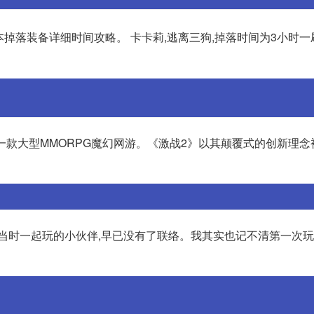
本掉落装备详细时间攻略。 卡卡莉,逃离三狗,掉落时间为3小时一
发的一款大型MMORPG魔幻网游。《激战2》以其颠覆式的创新理
多当时一起玩的小伙伴,早已没有了联络。我其实也记不清第一次