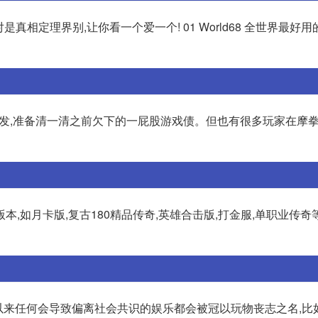
真相定理界别,让你看一个爱一个! 01 World68 全世界最好用
待发,准备清一清之前欠下的一屁股游戏债。但也有很多玩家在摩
如月卡版,复古180精品传奇,英雄合击版,打金服,单职业传奇等
古以来任何会导致偏离社会共识的娱乐都会被冠以玩物丧志之名,比