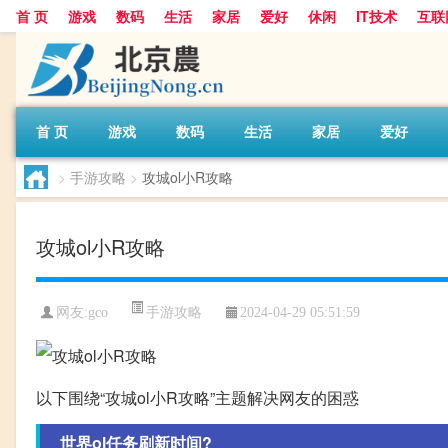
首 页
游戏
数码
生活
家居
爱好
休闲
IT技术
互联
首 页
游戏
数码
生活
家居
爱好
>
手游攻略
>
攻城ol小R攻略
攻城ol小R攻略
手游攻略
网友:
gco
2024-04-29 05:51:59
以下围绕“攻城ol小R攻略”主题解决网友的困惑
世界ol任务刷新时间?