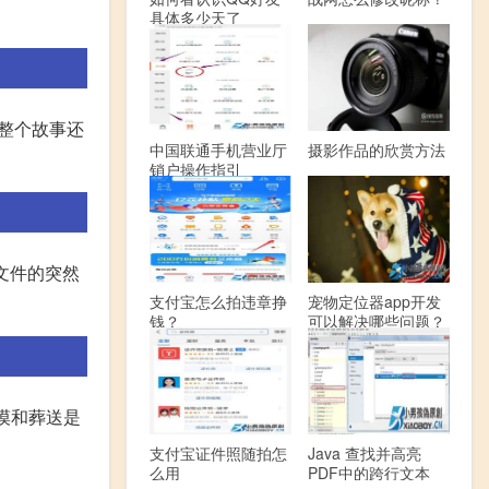
具体多少天了
,整个故事还
中国联通手机营业厅
摄影作品的欣赏方法
销户操作指引
心文件的突然
支付宝怎么拍违章挣
宠物定位器app开发
钱？
可以解决哪些问题？
沙漠和葬送是
支付宝证件照随拍怎
Java 查找并高亮
么用
PDF中的跨行文本