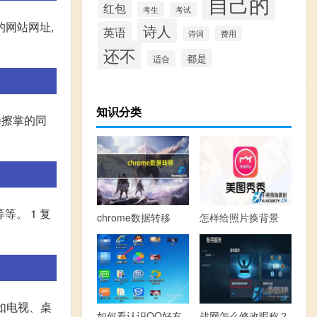
自己的
红包
考生
考试
的网站网址,
诗人
英语
费用
诗词
还不
都是
适合
知识分类
拳擦掌的同
等。 1 复
chrome数据转移
怎样给照片换背景
如电视、桌
如何看认识QQ好友
战网怎么修改昵称？