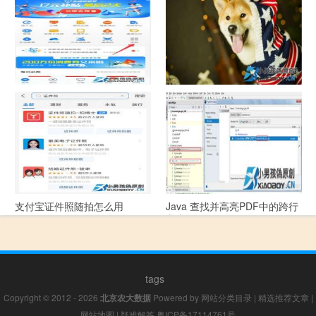
指引
支付宝怎么拍违章挣钱？
宠物定位器app开发可以解决哪
些问题？
支付宝证件照随拍怎么用
Java 查找并高亮PDF中的跨行
文本
tags
Copyright © 2012 - 2026
北京农大数据
Powered by
网站分类目录
|
精选推荐文章
|
网站地图
|
疑难解答
粤ICP备17114761号