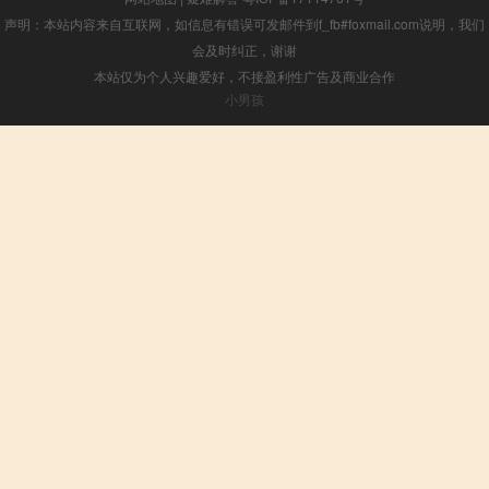
声明：本站内容来自互联网，如信息有错误可发邮件到f_fb#foxmail.com说明，我们
会及时纠正，谢谢
本站仅为个人兴趣爱好，不接盈利性广告及商业合作
小男孩