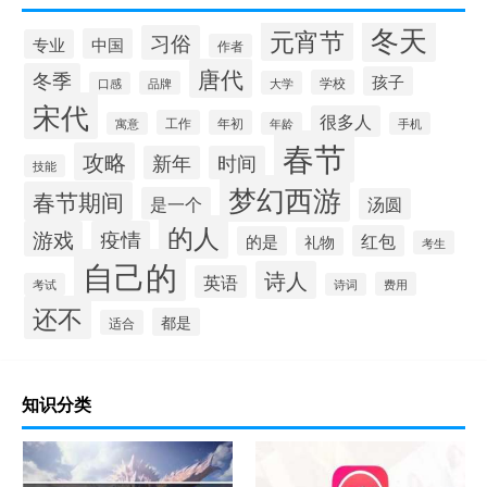
冬天
元宵节
习俗
中国
专业
作者
唐代
冬季
孩子
学校
品牌
大学
口感
宋代
很多人
工作
年初
寓意
年龄
手机
春节
攻略
新年
时间
技能
梦幻西游
春节期间
是一个
汤圆
的人
游戏
疫情
红包
的是
礼物
考生
自己的
诗人
英语
费用
考试
诗词
还不
都是
适合
知识分类