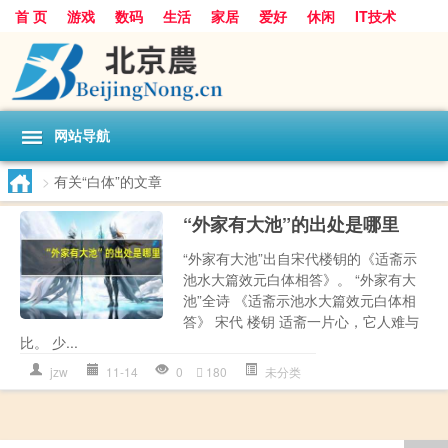
首 页
游戏
数码
生活
家居
爱好
休闲
IT技术
互联网
手机
购物
网站导航
>
有关“白体”的文章
“外家有大池”的出处是哪里
“外家有大池”出自宋代楼钥的《适斋示
池水大篇效元白体相答》。 “外家有大
池”全诗 《适斋示池水大篇效元白体相
答》 宋代 楼钥 适斋一片心，它人难与
比。 少...
jzw
11-14
0
180
未分类