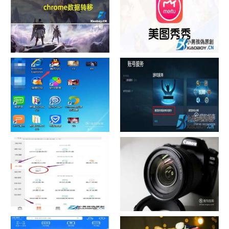
chrome数据转移
怎样给照片换背景
如何看认识QQ好友具体多少天
战网怎么修改昵称？
了
中国联通手机营业厅销户操作
摄影作品的欣赏方法