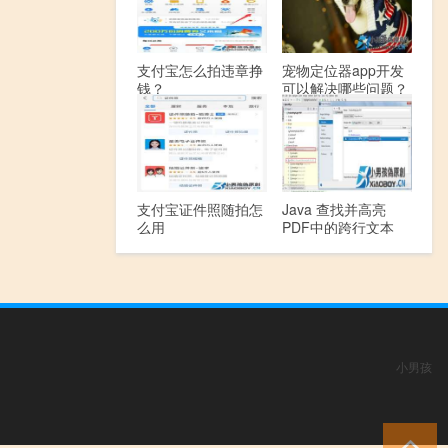
支付宝怎么拍违章挣
宠物定位器app开发
钱？
可以解决哪些问题？
支付宝证件照随拍怎
Java 查找并高亮
么用
PDF中的跨行文本
小男孩