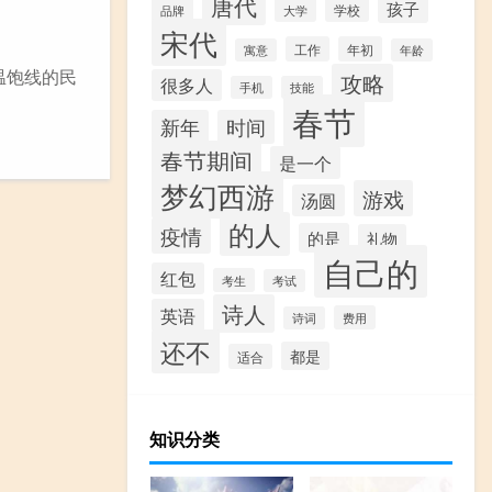
唐代
孩子
学校
品牌
大学
宋代
工作
年初
寓意
年龄
温饱线的民
攻略
很多人
手机
技能
春节
新年
时间
春节期间
是一个
梦幻西游
游戏
汤圆
的人
疫情
的是
礼物
自己的
红包
考生
考试
诗人
英语
费用
诗词
还不
都是
适合
知识分类