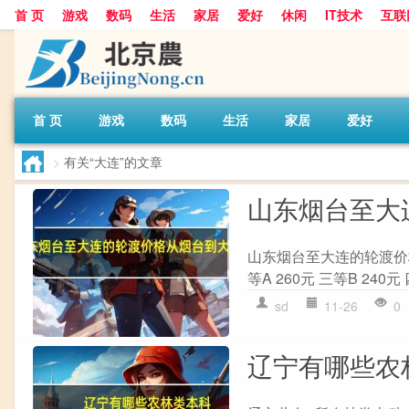
首 页
游戏
数码
生活
家居
爱好
休闲
IT技术
互联
首 页
游戏
数码
生活
家居
爱好
>
有关“大连”的文章
山东烟台至大
山东烟台至大连的轮渡价格 按
等A 260元 三等B 240元 四
sd
11-26
0
辽宁有哪些农