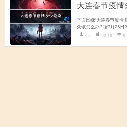
大连春节疫情
下面围绕“大连春节疫情
众该怎么办? 据7月26日
dlc
02-16
0