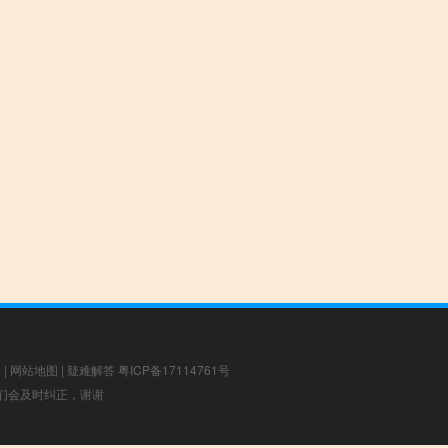
章
|
网站地图
|
疑难解答
粤ICP备17114761号
，我们会及时纠正，谢谢