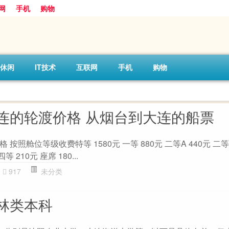
网
手机
购物
休闲
IT技术
互联网
手机
购物
连的轮渡价格 从烟台到大连的船票
照舱位等级收费特等 1580元 一等 880元 二等A 440元 二等B
等 210元 座席 180...
917
未分类
林类本科