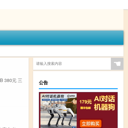
☚
 380元 三
公告