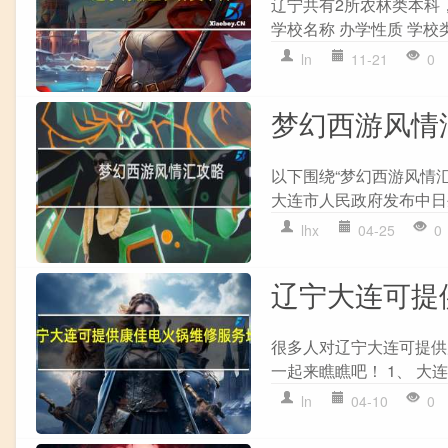
辽宁共有2所农林类本科
学校名称 办学性质 学校类
ln
11-21
0
梦幻西游风情
以下围绕“梦幻西游风情
大连市人民政府发布中日生
lhx
04-25
0
辽宁大连可提
很多人对辽宁大连可提供
一起来瞧瞧吧！ 1、 大连
ln
04-10
0