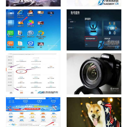
chrome数据转移
怎样给照片换背景
如何看认识QQ好友具体多少天
战网怎么修改昵称？
了
中国联通手机营业厅销户操作
摄影作品的欣赏方法
指引