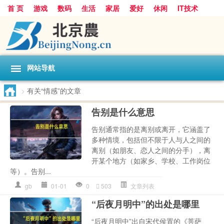
首 页
游戏
数码
生活
家居
爱好
休闲
IT技术
互联网
手机
购物
网站导航
>
有关“情感”的文章
告别是什么意思
告别通常指的是离别或离开，它涵盖了
多种情境，包括但不限于人与人之间的
离别（如朋友、恋人之间的分手），离
开某个地方（如家乡、学校、工作岗位
等）。告别...
gb
01-01
0
503
文章列表
“后夜月明中”的出处是哪里
“后夜月明中”出自宋代侯置的《菩萨