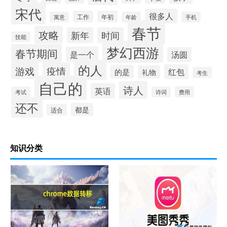
宋代
很多人
工作
年初
寓意
年龄
手机
春节
攻略
新年
时间
技能
梦幻西游
春节期间
是一个
汤圆
的人
游戏
疫情
红包
的是
礼物
考生
自己的
诗人
英语
费用
考试
诗词
还不
都是
适合
知识分类