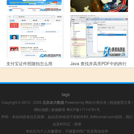
支付宝怎么拍违章挣钱？
宠物定位器app开发可以解决哪
些问题？
支付宝证件照随拍怎么用
Java 查找并高亮PDF中的跨行
文本
tags
Copyright © 2012 - 2026
北京农大数据
Powered by
网站分类目录
|
精选推荐文章
|
网站地图
|
疑难解答
粤ICP备17114761号
声明：本站内容来自互联网，如信息有错误可发邮件到f_fb#foxmail.com说明，我们
会及时纠正，谢谢
本站仅为个人兴趣爱好，不接盈利性广告及商业合作