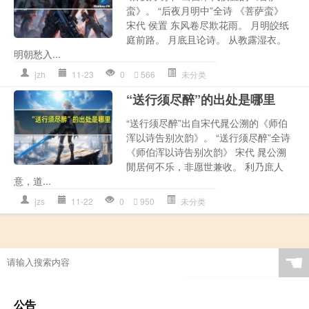
蛮》。 “后夜月明中”全诗 《菩萨蛮》
宋代 侯置 东风卷尽欺花雨。 月明皎纸
庭前路。 月底且论诗。 从教露湿衣。
明朝愁入...
jzh
11-23
0
566
未分类
“送行须尽醉”的出处是哪里
“送行须尽醉”出自宋代晁公溯的《师伯
浑以诗告别次韵》。 “送行须尽醉”全诗
《师伯浑以诗告别次韵》 宋代 晁公溯
閒居何不乐，非愿世兼收。 利乃庶人
意，道...
jzs
11-22
0
950
未分类
☚
公告