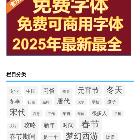
栏目分类
冬天
元宵节
习俗
中国
专业
作者
唐代
冬季
孩子
学校
品牌
大学
口感
宋代
很多人
工作
年初
寓意
年龄
手机
春节
攻略
新年
时间
技能
梦幻西游
春节期间
是一个
汤圆