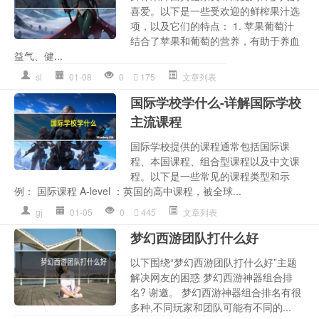
喜爱。以下是一些受欢迎的鲜榨果汁选
项，以及它们的特点： 1. 苹果葡萄汁
结合了苹果和葡萄的营养，有助于养血
益气、健...
sl
01-08
0
175
文章列表
国际学校学什么-详解国际学校
主流课程
国际学校提供的课程通常包括国际课
程、本国课程、组合型课程以及中文课
程。以下是一些常见的课程类型和示
例： 国际课程 A-level ：英国的高中课程，被全球...
gj
01-05
0
445
文章列表
梦幻西游团队打什么好
以下围绕“梦幻西游团队打什么好”主题
解决网友的困惑 梦幻西游神器组合排
名? 谢邀。 梦幻西游神器组合排名有很
多种,不同玩家和团队可能有不同的...