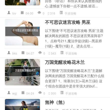
回答 《听话》 和你从未认真散散我的
心,遗憾放下你都一点不遗憾,谁话...
lov
04-30
0
316
手游攻略
不可思议迷宫攻略 男巫
以下围绕“不可思议迷宫攻略 男巫”主题
解决网友的困惑 不思议迷宫男巫阵容?
1、点称号211,魔法学徒(2级)--黑巫师
(1级)--魔导(1级) 2、进去点坩...
bks
04-27
0
343
手游攻略
万国觉醒攻略花木兰
以下围绕“万国觉醒攻略花木兰”主题解
决网友的困惑 万国觉醒花木兰配什么组
合更强? 1、埃塞尔(主)+花木兰(副) 这
个组合在团战中是非常强大的buf...
wgj
04-24
0
300
手游攻略
煞神（煞）