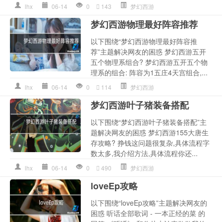
lhx
06-14
0
143
梦幻西游
梦幻西游物理最好阵容推荐
以下围绕“梦幻西游物理最好阵容推
荐”主题解决网友的困惑 梦幻西游五开
五个物理系组合? 梦幻西游五开五个物
理系的组合: 阵容为1五庄4天宫组合,...
lhx
06-14
0
114
梦幻西游
梦幻西游叶子猪装备搭配
以下围绕“梦幻西游叶子猪装备搭配”主
题解决网友的困惑 梦幻西游155大唐生
存攻略? 挣钱这问题很复杂,具体流程字
数太多,我介绍方法,具体流程你还...
lhx
06-14
0
490
梦幻西游
loveEp攻略
以下围绕“loveEp攻略”主题解决网友的
困惑 听话全部歌词 - 一本正经的菜 的