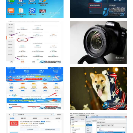
如何看认识QQ好友具体多少天
战网怎么修改昵称？
了
中国联通手机营业厅销户操作
摄影作品的欣赏方法
指引
支付宝怎么拍违章挣钱？
宠物定位器app开发可以解决哪
些问题？