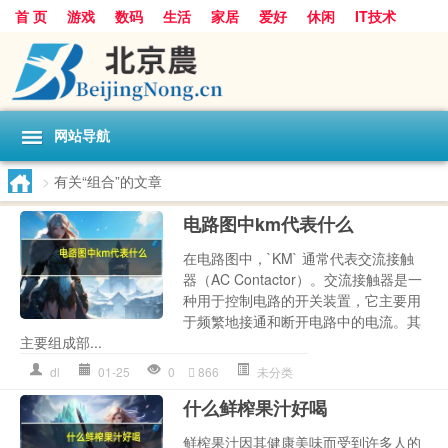
首 页
游戏
数码
生活
家居
爱好
休闲
IT技术
互联网
手机
购物
网站导航
>
有关“组合”的文章
电路图中km代表什么
在电路图中，`KM` 通常代表交流接触
器（AC Contactor）。交流接触器是一
种用于控制电路的开关装置，它主要用
于频繁地接通和断开电路中的电流。其
主要组成部...
dl
01-25
0
866
未分类
什么鲜榨果汁好喝
鲜榨果汁因其健康美味而受到许多人的