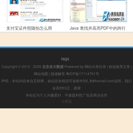
支付宝证件照随拍怎么用
Java 查找并高亮PDF中的跨行
文本
tags
Copyright © 2012 - 2026
北京农大数据
Powered by
网站分类目录
|
精选推荐文章
|
网站地图
|
疑难解答
粤ICP备17114761号
声明：本站内容来自互联网，如信息有错误可发邮件到f_fb#foxmail.com说明，我们
会及时纠正，谢谢
本站仅为个人兴趣爱好，不接盈利性广告及商业合作
小男孩