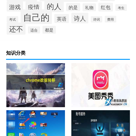
的人
游戏
疫情
红包
的是
礼物
考生
自己的
诗人
英语
费用
考试
诗词
还不
都是
适合
知识分类
chrome数据转移
怎样给照片换背景