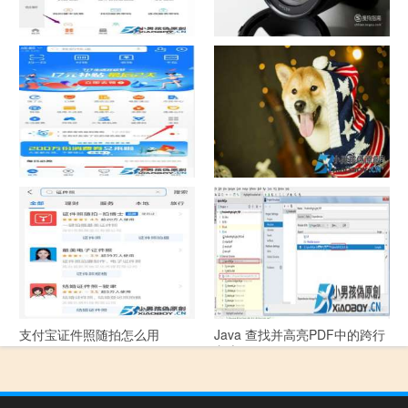
中国联通手机营业厅销户操作
摄影作品的欣赏方法
指引
支付宝怎么拍违章挣钱？
宠物定位器app开发可以解决哪
些问题？
支付宝证件照随拍怎么用
Java 查找并高亮PDF中的跨行
文本