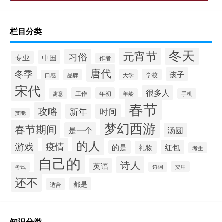
栏目分类
冬天
元宵节
习俗
中国
专业
作者
唐代
冬季
孩子
学校
品牌
大学
口感
宋代
很多人
工作
年初
寓意
年龄
手机
春节
攻略
新年
时间
技能
梦幻西游
春节期间
是一个
汤圆
的人
游戏
疫情
红包
的是
礼物
考生
自己的
诗人
英语
费用
考试
诗词
还不
都是
适合
知识分类