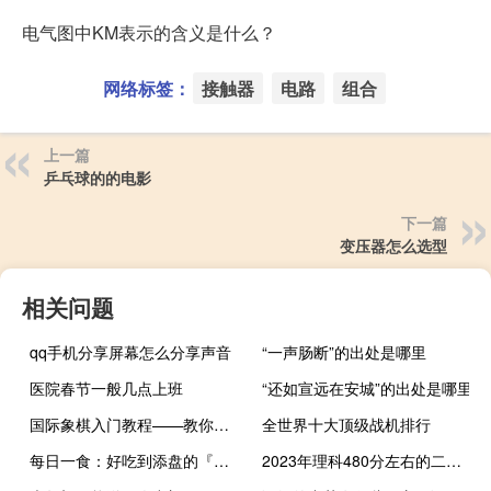
电气图中KM表示的含义是什么？
网络标签：
接触器
电路
组合
上一篇
乒乓球的的电影
下一篇
变压器怎么选型
相关问题
qq手机分享屏幕怎么分享声音
“一声肠断”的出处是哪里
医院春节一般几点上班
“还如宣远在安城”的出处是哪里
国际象棋入门教程——教你怎么玩国际象棋
全世界十大顶级战机排行
每日一食：好吃到添盘的『秘制洋葱炒肥牛』
2023年理科480分左右的二本大学有哪些