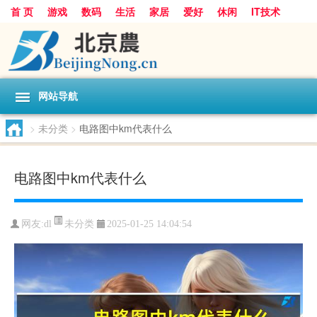
首 页
游戏
数码
生活
家居
爱好
休闲
IT技术
互联网
手机
购物
网站导航
>
未分类
>
电路图中km代表什么
电路图中km代表什么
未分类
网友:
dl
2025-01-25 14:04:54