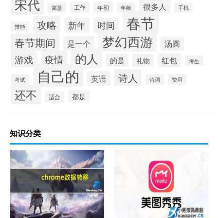
宋代
很多人
工作
年初
寓意
年龄
手机
春节
攻略
新年
时间
技能
梦幻西游
春节期间
是一个
汤圆
的人
游戏
疫情
红包
的是
礼物
考生
自己的
诗人
英语
费用
考试
诗词
还不
都是
适合
知识分类