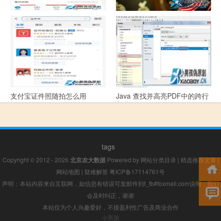
支付宝怎么拍违章挣钱？
宠物定位器app开发可以解决哪
些问题？
支付宝证件照随拍怎么用
Java 查找并高亮PDF中的跨行
文本
tags
Copyright © 2012 - 2026
北京农大数据
Powered by
网站分类目录
|
精选推荐文章
|
网站地图
|
疑难解答
粤ICP备17114761号
声明：本站内容来自互联网，如信息有错误可发邮件到f_fb#foxmail.com说明，我们
会及时纠正，谢谢
本站仅为个人兴趣爱好，不接盈利性广告及商业合作
小男孩