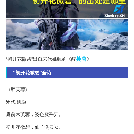
芙蓉
“初开花微碧”出自宋代姚勉的《醉
》。
“初开花微碧”全诗
《醉芙蓉》
宋代 姚勉
庭前木芙蓉，姿色夐殊异。
初开花微碧，仙子淡云袂。