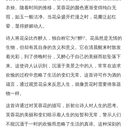
衣袂。随着时间的推移，芙蓉花的颜色逐渐变得纯白无
瑕，如玉一般洁净。当花朵盛开烂漫之时，花瓣泛起红
晕，显得娇媚动人。
诗人将花朵比作醉人，独自称它为\"醉\"。花虽然是无情的
生物，但却有其自身的含义和意义。它在清晨醒来时散发
着光彩，到了傍晚时分，又醉心于自己的美丽而欲坠落下
来。这使诗人认识到，沉湎于美景之中的人，常常在追求
欢愉的过程中忽略了生活的变幻无常。这首诗可作为酒的
箴言，通过观赏花朵来反思人生，就像赏花时需要倚靠器
物一样。
这首诗通过对芙蓉花的描写，折射出诗人对人生的思考。
芙蓉花的美丽和变幻暗示着人生的短暂和无常，警示人们
不能沉湎于一时的欢愉而忽略了生活的真谛。这种深刻的