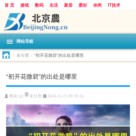
首 页
游戏
数码
生活
家居
爱好
休闲
IT技术
互联网
手机
购物
网站导航
>
未分类
>
“初开花微碧”的出处是哪里
“初开花微碧”的出处是哪里
未分类
网友:
jzc
2024-11-15 09:39:24