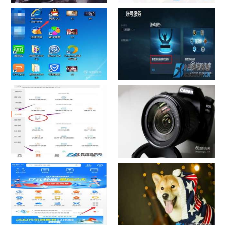
chrome数据转移
怎样给照片换背景
如何看认识QQ好友具体多少天
战网怎么修改昵称？
了
中国联通手机营业厅销户操作
摄影作品的欣赏方法
指引