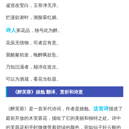
逡巡改莹白，玉骨净无滓。
烂漫欲谢时，潮脸晕红媚。
诗人
第花品，独号此为醉。
花虽无情物，司者定有意。
晨醒粲初发，晚醉飒欲坠。
乃知沉湎者，颠沛在造次。
可以为酒箴，看花当欹器。
《醉芙蓉》姚勉 翻译、赏析和诗意
这首诗
《醉芙蓉》是一首宋代诗词，作者是姚勉。
描述了
庭前开放的木芙蓉花，描绘了它的美丽和独特之处。诗中
的芙蓉花初开时微微带着碧绿的颜色，宛如仙子轻云般的