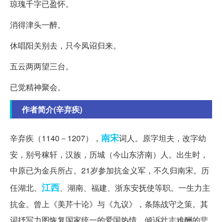
琼瑰千字已盈怀。
消得津头一醉。
休唱阳关别去，只今凤诏归来。
五云两两望三台。
已觉精神聚会。
作者简介(辛弃疾)
南宋
辛弃疾（1140－1207），
词人。原字坦夫，改字幼
安，别号稼轩，汉族，历城（今山东济南）人。出生时，
中原已为金兵所占。21岁参加抗金义军，不久归南宋。历
江西
任湖北、
、湖南、福建、浙东安抚使等职。一生力主
抗金。曾上《美芹十论》与《九议》，条陈战守之策。其
词抒写力图恢复国家统一的爱国热情，倾诉壮志难酬的悲