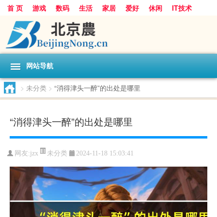
首 页
游戏
数码
生活
家居
爱好
休闲
IT技术
互联网
手机
购物
网站导航
>
未分类
>
“消得津头一醉”的出处是哪里
“消得津头一醉”的出处是哪里
未分类
网友:
jzx
2024-11-18 15:03:41