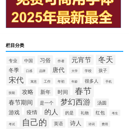
栏目分类
冬天
元宵节
习俗
中国
专业
作者
唐代
冬季
孩子
学校
品牌
大学
口感
宋代
很多人
工作
年初
寓意
年龄
手机
春节
攻略
新年
时间
技能
梦幻西游
春节期间
是一个
汤圆
的人
游戏
疫情
红包
的是
礼物
考生
自己的
诗人
英语
费用
考试
诗词