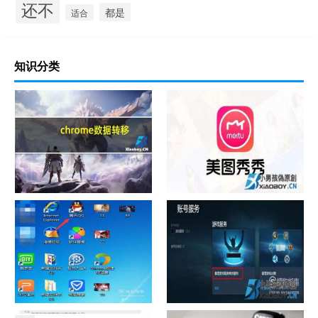
还不
都是
适合
知识分类
chrome数据转移
怎样给照片换背景
如何看认识QQ好友具体多少天
战网怎么修改昵称？