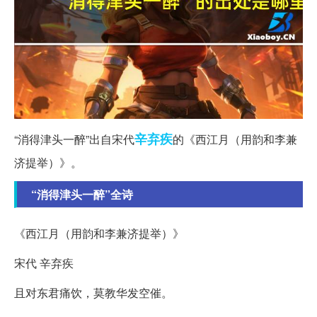
辛弃疾
“消得津头一醉”出自宋代
的《西江月（用韵和李兼
济提举）》。
“消得津头一醉”全诗
《西江月（用韵和李兼济提举）》
宋代 辛弃疾
且对东君痛饮，莫教华发空催。