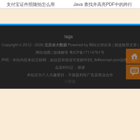
支付宝证件照随拍怎么用
Java 查找并高亮PDF中的跨行
文本
tags
Copyright © 2012 - 2026
北京农大数据
Powered by
网站分类目录
|
精选推荐文章
|
网站地图
|
疑难解答
粤ICP备17114761号
声明：本站内容来自互联网，如信息有错误可发邮件到f_fb#foxmail.com说明，我们
会及时纠正，谢谢
本站仅为个人兴趣爱好，不接盈利性广告及商业合作
小男孩