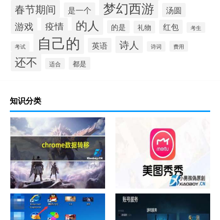
梦幻西游
春节期间
是一个
汤圆
的人
游戏
疫情
红包
的是
礼物
考生
自己的
诗人
英语
费用
考试
诗词
还不
都是
适合
知识分类
chrome数据转移
怎样给照片换背景