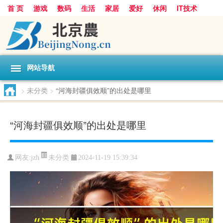
首 页
游戏
数码
生活
家居
爱好
休闲
IT技术
互联网
手机
购物
网站导航
>
未分类
>
“河海封疆俱效顺”的出处是哪里
“河海封疆俱效顺”的出处是哪里
未分类
网友:
jzh
2024-11-19 15:39:34