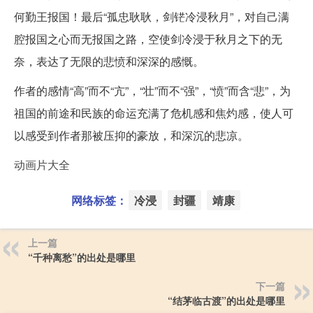
何勤王报国！最后“孤忠耿耿，剑铓冷浸秋月”，对自己满
腔报国之心而无报国之路，空使剑冷浸于秋月之下的无
奈，表达了无限的悲愤和深深的感慨。
作者的感情“高”而不“亢”，“壮”而不“强”，“愤”而含“悲”，为
祖国的前途和民族的命运充满了危机感和焦灼感，使人可
以感受到作者那被压抑的豪放，和深沉的悲凉。
动画片大全
网络标签：
冷浸
封疆
靖康
上一篇
“千种离愁”的出处是哪里
下一篇
“结茅临古渡”的出处是哪里