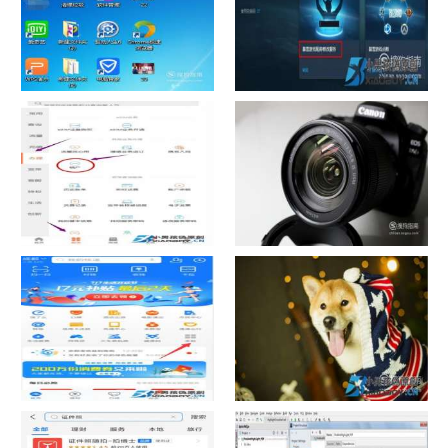
如何看认识QQ好友具体多少天
战网怎么修改昵称？
了
中国联通手机营业厅销户操作
摄影作品的欣赏方法
指引
支付宝怎么拍违章挣钱？
宠物定位器app开发可以解决哪
些问题？