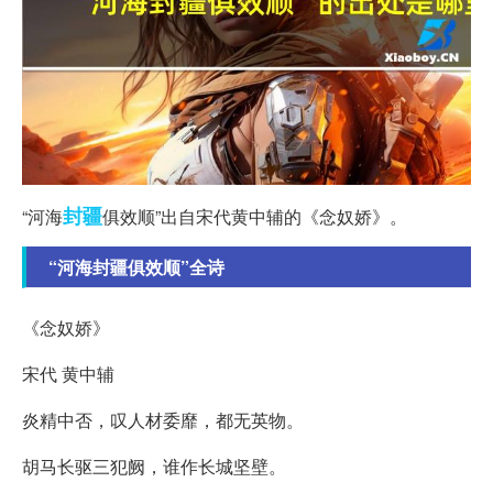
封疆
“河海
俱效顺”出自宋代黄中辅的《念奴娇》。
“河海封疆俱效顺”全诗
《念奴娇》
宋代 黄中辅
炎精中否，叹人材委靡，都无英物。
胡马长驱三犯阙，谁作长城坚壁。