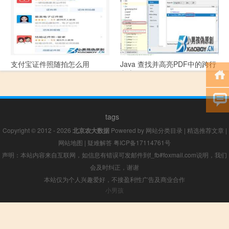
支付宝证件照随拍怎么用
Java 查找并高亮PDF中的跨行
文本
tags
Copyright © 2012 - 2026
北京农大数据
Powered by
网站分类目录
|
精选推荐文章
|
网站地图
|
疑难解答
粤ICP备17114761号
声明：本站内容来自互联网，如信息有错误可发邮件到f_fb#foxmail.com说明，我们
会及时纠正，谢谢
本站仅为个人兴趣爱好，不接盈利性广告及商业合作
小男孩