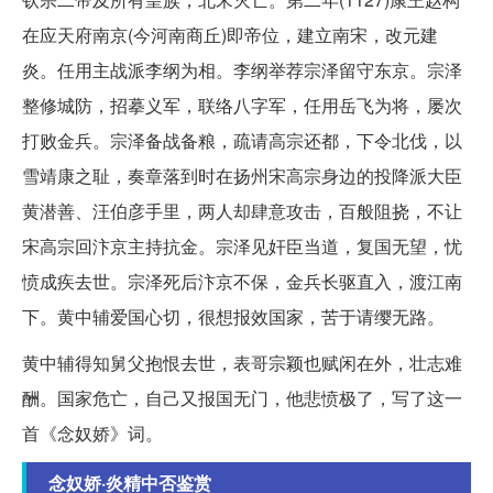
在应天府南京(今河南商丘)即帝位，建立南宋，改元建
炎。任用主战派李纲为相。李纲举荐宗泽留守东京。宗泽
整修城防，招摹义军，联络八字军，任用岳飞为将，屡次
打败金兵。宗泽备战备粮，疏请高宗还都，下令北伐，以
雪靖康之耻，奏章落到时在扬州宋高宗身边的投降派大臣
黄潜善、汪伯彦手里，两人却肆意攻击，百般阻挠，不让
宋高宗回汴京主持抗金。宗泽见奸臣当道，复国无望，忧
愤成疾去世。宗泽死后汴京不保，金兵长驱直入，渡江南
下。黄中辅爱国心切，很想报效国家，苦于请缨无路。
黄中辅得知舅父抱恨去世，表哥宗颖也赋闲在外，壮志难
酬。国家危亡，自己又报国无门，他悲愤极了，写了这一
首《念奴娇》词。
念奴娇·炎精中否鉴赏