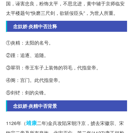
国，诬害忠良，粉饰太平，不思北进，黄中辅于京师临安
太平楼题句“快磨三尺剑，欲斩佞臣头”，为世人所重。
念奴娇·炎精中否注释
①炎精：太阳的名号。
②踵：追逐、追随。
③翠羽：帝王车子上装饰的羽毛，代指皇帝。
④阍：宫门。此代指皇帝。
⑤剑铓：剑的尖锋。
念奴娇·炎精中否背景
靖康
1126年（
二年)金兵攻陷宋朝汴京，掳去宋徽宗、宋
钦宗二帝及所有皇族，北宋灭亡。第二年(1127)康王赵构