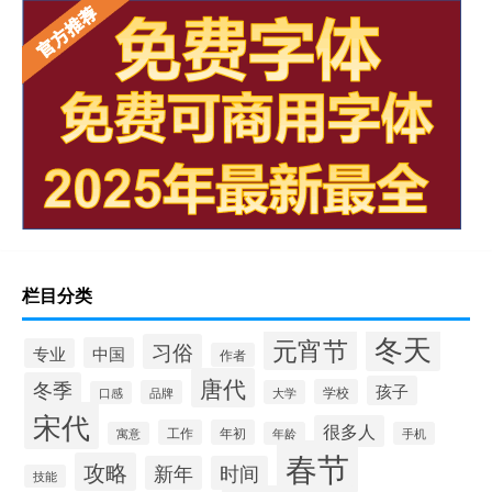
栏目分类
冬天
元宵节
习俗
中国
专业
作者
唐代
冬季
孩子
学校
品牌
大学
口感
宋代
很多人
工作
年初
寓意
年龄
手机
春节
攻略
新年
时间
技能