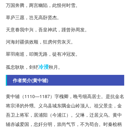
万国奔腾，两宫幽陷，此恨何时雪。
草庐三愿，岂无高卧贤杰。
天意眷我中兴，吾皇神武，踵曾孙周发。
河海封疆俱效顺，狂虏何劳灰灭。
翠羽南巡，叩阍无路，徒有冲冠发。
冷浸
孤忠耿耿，剑铓
秋月。
作者简介(黄中辅)
黄中辅（1110—1187）字槐卿，晚号细高居士。是抗金名
将宗泽的外甥。义乌县城东隅金山岭顶人。祖父景圭，金
吾卫上将军，居浦阳（今浦江）。父琳，迁居义乌。黄中
辅赤诚爱国，忠奸分明，祟尚气节，不为苟合。时秦桧柄