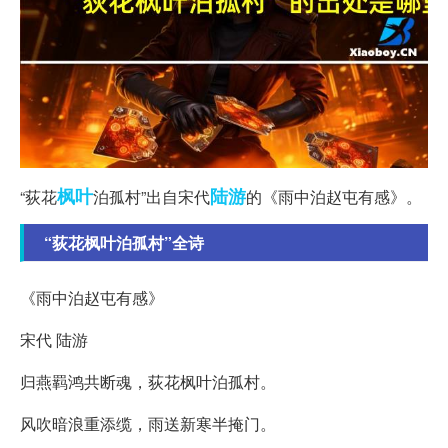
枫叶
陆游
“荻花
泊孤村”出自宋代
的《雨中泊赵屯有感》。
“荻花枫叶泊孤村”全诗
《雨中泊赵屯有感》
宋代 陆游
归燕羁鸿共断魂，荻花枫叶泊孤村。
风吹暗浪重添缆，雨送新寒半掩门。