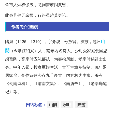
鱼市人烟横惨淡，龙祠箫鼓闹黄昏。
此身且健无余恨，行路虽难莫更论。
作者简介(陆游)
山
陆游（1125—1210），字务观，号放翁。汉族，越州
阴
（今浙江绍兴）人，南宋著名诗人。少时受家庭爱国思
想熏陶，高宗时应礼部试，为秦桧所黜。孝宗时赐进士出
身。中年入蜀，投身军旅生活，官至宝章阁待制。晚年退
居家乡。创作诗歌今存九千多首，内容极为丰富。著有
《剑南诗稿》、《渭南文集》、《南唐书》、《老学庵笔
记》等。
网络标签：
山阴
枫叶
陆游