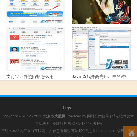
支付宝怎么拍违章挣钱？
宠物定位器app开发可以解决哪
些问题？
支付宝证件照随拍怎么用
Java 查找并高亮PDF中的跨行
文本
tags
Copyright © 2012 - 2026
北京农大数据
Powered by
网站分类目录
|
精选推荐文章
|
网站地图
|
疑难解答
粤ICP备17114761号
声明：本站内容来自互联网，如信息有错误可发邮件到f_fb#foxmail.com说明，我们