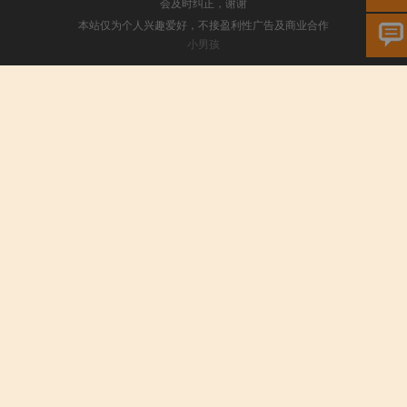
会及时纠正，谢谢
本站仅为个人兴趣爱好，不接盈利性广告及商业合作
小男孩