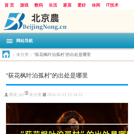
首 页
游戏
数码
生活
家居
爱好
休闲
IT技术
互联网
手机
购物
网站导航
>
未分类
>
“荻花枫叶泊孤村”的出处是哪里
“荻花枫叶泊孤村”的出处是哪里
未分类
网友:
jzd
2024-11-21 22:34:22