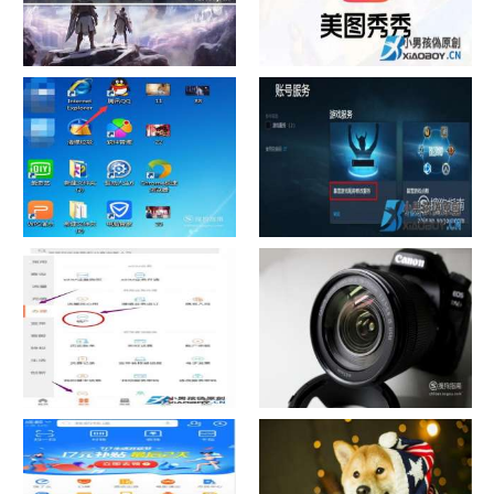
chrome数据转移
怎样给照片换背景
如何看认识QQ好友具体多少天
战网怎么修改昵称？
了
中国联通手机营业厅销户操作
摄影作品的欣赏方法
指引