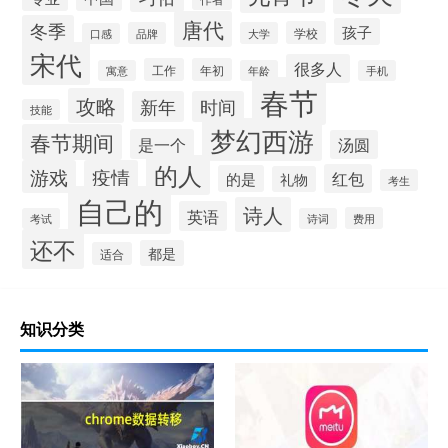
唐代
冬季
孩子
学校
品牌
大学
口感
宋代
很多人
工作
年初
寓意
年龄
手机
春节
攻略
新年
时间
技能
梦幻西游
春节期间
是一个
汤圆
的人
游戏
疫情
红包
的是
礼物
考生
自己的
诗人
英语
费用
考试
诗词
还不
都是
适合
知识分类