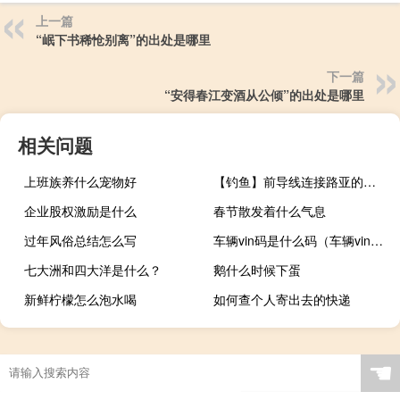
上一篇
“岷下书稀怆别离”的出处是哪里
下一篇
“安得春江变酒从公倾”的出处是哪里
相关问题
上班族养什么宠物好
【钓鱼】前导线连接路亚的活圈绑法
企业股权激励是什么
春节散发着什么气息
过年风俗总结怎么写
车辆vin码是什么码（车辆vin码是什么）
七大洲和四大洋是什么？
鹅什么时候下蛋
新鲜柠檬怎么泡水喝
如何查个人寄出去的快递
☚