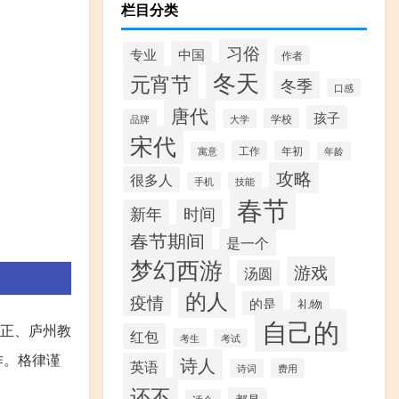
栏目分类
习俗
中国
专业
作者
冬天
元宵节
冬季
口感
唐代
孩子
学校
品牌
大学
宋代
工作
年初
寓意
年龄
攻略
很多人
手机
技能
春节
新年
时间
春节期间
是一个
梦幻西游
游戏
汤圆
的人
疫情
的是
礼物
自己的
正、庐州教
红包
考生
考试
作。格律谨
诗人
英语
费用
诗词
还不
都是