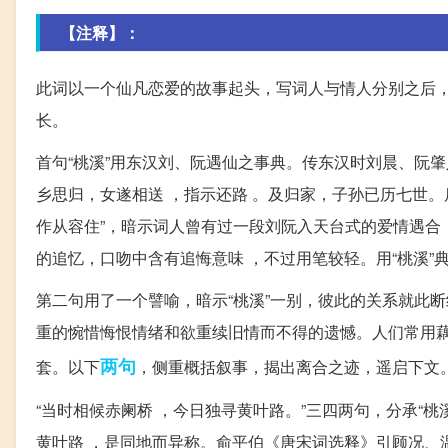
【注释】：
此词以一个仙凡恋爱的故事起头，写词人与情人分别之后，
长。
首句“桃溪”用东汉刘、阮遇仙之事典。传东汉时刘晨、阮肇
乡思归，女遂相送 ，指示还路 。及归家，子孙已历七世
作从容住”，暗示词人曾有过一段刘阮入天台式的爱情遇合
的追忆，口吻中含有追悔意味 ，不过用笔较轻。用“桃溪”
第二句用了一个譬喻，暗示“桃溪”一别，彼此的关系就此
重的惋惜悔恨情绪和欲重续旧情而不得的遗憾。人们常用
两句
套。以下
，侧重概括叙事，揭出离合之迹，遥启下文
“当时相候赤阑桥 ，今日独寻黄叶路。”三四两句，分承“桃溪
黄叶路 ，是同地而异称。俞平伯《唐宋词选释》引顾况、温