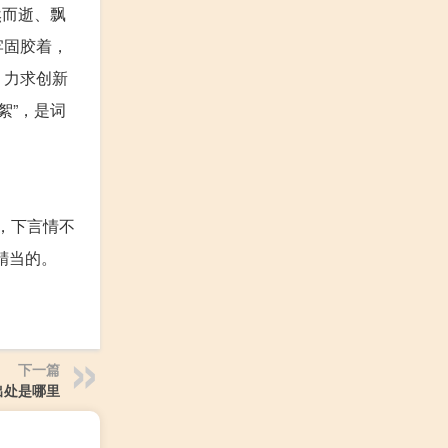
然而逝、飘
牢固胶着，
、力求创新
絮”，是词
，下言情不
精当的。
下一篇
出处是哪里