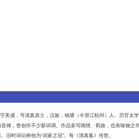
字美成，号清真居士，汉族，钱塘（今浙江杭州）人。历官太学
通音律，曾创作不少新词调。作品多写闺情、羁旅，也有咏物之
。旧时词论称他为“词家之冠”。有《清真集》传世。