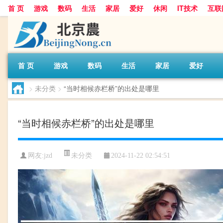
首 页
游戏
数码
生活
家居
爱好
休闲
IT技术
互联
首 页
游戏
数码
生活
家居
爱好
>
未分类
>
“当时相候赤栏桥”的出处是哪里
“当时相候赤栏桥”的出处是哪里
未分类
网友:
jzd
2024-11-22 02:54:51