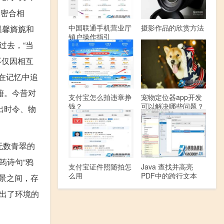
二密合相
中国联通手机营业厅
摄影作品的欣赏方法
温馨旖旎和
销户操作指引
过去，“当
不仅因相互
，在记忆中追
藉。今昔对
支付宝怎么拍违章挣
宠物定位器app开发
钱？
可以解决哪些问题？
出时令、物
无数青翠的
筠诗句“鸦
支付宝证件照随拍怎
Java 查找并高亮
么用
PDF中的跨行文本
景之间，存
出了环境的