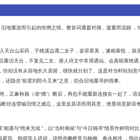
旧地重游而引起的怅惘之情。整首词通篇对偶，凝重而流丽 ，
入天台山采药，于桃溪边遇二女子，姿容甚美 ，遂相慕悦 ，留
。后重访天台，不复见二女。唐人诗文中常用遇仙、会真暗寓艳遇
，但却没有从容地长久居留，很快就分别了。这是对当时轻别意
典，还隐含“前度刘郎今又来”之意，切合旧地重寻的情事。
断绝，正象秋藉（谐“偶”）断后，再也不能重新连接在一起了，语
藕断丝连譬喻旧情之难忘，这里反其语而用其意，便显得意新语
。
”相遇与“绝来无续 ”，以“当时相候”与“今日独寻”情景作鲜明对
庭筠、韩偓等人诗词，说明赤阑桥常与杨柳、春水相连 ，指出此