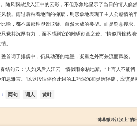
抒情。随风飘散没入江中的云彩，不但形象地显示了当日的情人倏
姿风貌。雨过后粘着地面的柳絮，则形象地表现了主人公感情的
个比喻，都不属那种即景取譬、自然天成的类型。而是刻意搜求
只觉其沉厚有力 ，而不感到它的雕琢刻画之迹。“情似雨馀粘地
之情。
。整首词于排偶中，仍具动荡的笔墨，凝重之外而兼流丽风姿。
楼春结句云：“人如风后入江云，情似雨余粘地絮。“上言人不能留
消息难言。”以这段话评价此词的工巧深沉和灵活轻捷，应该是
：
两句
词人
黄叶
“薄暮微吟江汉上”的