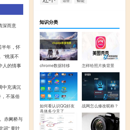
适合
知识分类
情深而意
居半年，怀
。“桃溪不
中人的情事
chrome数据转移
怎样给照片换背景
调中充满沉
奇，不落俗
如何看认识QQ好友
战网怎么修改昵称？
具体多少天了
比。赤阑桥与
词“ 黄叶