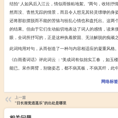
结拍“ 人如风后入江云，情似雨馀粘地絮。”两句，收转
然而没、杳然无踪的情景，而且令人想见其轻灵缥缈的身
还将那欲摆脱而不能的苦恼与纷乱心情也和盘托出。这两
的结果。但由于它们生动贴切地表达了词人的感情，读来便
眼，全词所抒写的，正是这种执着胶固、无法解脱的痴顽
此词纯用对句，从而创造了一种与内容相适应的凝重风格
《白雨斋词话》评此词云 ：“美成词有似拙实工春 ，如玉
能已。呆作两臂，别饶姿态，都不病其板，不病其纤，此中
网络标签
上一篇
“日长渐觉逍遥乐”的出处是哪里
相关问题