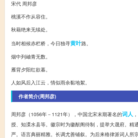
宋代 周邦彦
桃溪不作从容住。
秋藉绝来无续处。
黄叶
当时相候赤栏桥，今日独寻
路。
烟中列岫青无数。
雁背夕阳红欲暮。
人如风后入江云，情似雨余黏地絮。
作者简介(周邦彦)
词人
周邦彦（1056年－1121年），中国北宋末期著名的
，
授、知溧水县等。徽宗时为徽猷阁待制，提举大晟府。精
严。语言典丽精雅。长调尤善铺叙。为后来格律派词人所宗