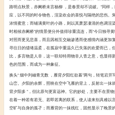
路明点秋景，赤阑桥未言杨柳 ，是春景却不说破。”同样，
应，以不同的时令物色，渲染欢会的喜悦与隔绝的悲伤。
浓情蜜意；而铺满黄叶的小路，则以其萧瑟凄清的色调渲染
时相候赤阑桥”的情景便分外值得珍重流连，而“今日独寻
对照而更见悲喜，而且因相互交融渗透而使感情内涵更加复杂
寻往日的缱绻温柔，在孤寂中重温久已失落的欢爱而已，但
比，多言物是人非，这一联却特用物非人杳之意，也显得新
色的范围，而成为一种象征。
换头“ 烟中列岫青无数 ，雁背夕阳红欲暮”两句，转笔宕
山峦。夕阳的余辉，照映在空中飞雁的背上，反射出一抹就
背夕阳多 ”，但比原句更富远神。它的妙处，主要不在景
在着一种若有若无、若即若离的联系，使人读来别具难以言
空旷与自身的孤孑；而雁背的一抹残红，固然显示了晚景