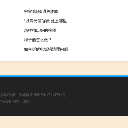
密室逃脱5通关攻略
“以寿元侯”的出处是哪里
怎样拍出好的视频
梅子醋怎么做？
如何拆解电饭锅清理内部
章
|
网站地图
|
疑难解答
粤ICP备17114761号
，我们会及时纠正，谢谢