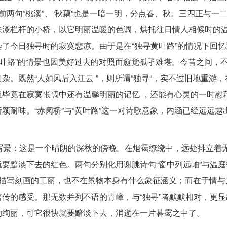
前两句“桃溪”、“秋藕”也是一暗一明，分点春、秋。三四正与一
朱漆栏杆的小桥，以它明丽温暖的色调，烘托往日情人相候时的
了今日独寻时的寂寞悲凉。由于是在“独寻黄叶路”的情况下回忆
黄叶路”的情景也因美好过去的对照而愈觉孤孑难堪。今昔之间，
。既然“人如风后入江云 ”，则所谓“独寻“，实不过旧地重游
毕竟在寂寞怅惆中还有温馨明丽的记忆 ，还能有心灵的一时慰
颖耐味。“赤阑桥”与“黄叶路”这一对诗歌意象，内涵已经远远越
开写景：这是一个晴朗的深秋的傍晚。在烟霭缭绕中，远处排立着
要黯淡下去的红色。两句分别化用谢朓诗句“窗中列远岫”与温庭
物描写刻画的工丽，也不在景物本身有什么象征涵义；而在于情与
传的感受。那无数并列不语的青嶂，与“独寻”者默默相对，更显
的绚丽，可它很快就要黯淡下去，消逝在一片暮霭之中了。