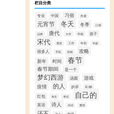
栏目分类
习俗
中国
专业
作者
冬天
元宵节
冬季
口感
唐代
孩子
学校
品牌
大学
宋代
工作
年初
寓意
年龄
攻略
很多人
手机
技能
春节
新年
时间
春节期间
是一个
梦幻西游
游戏
汤圆
的人
疫情
的是
礼物
自己的
红包
考生
考试
诗人
英语
费用
诗词
还不
都是