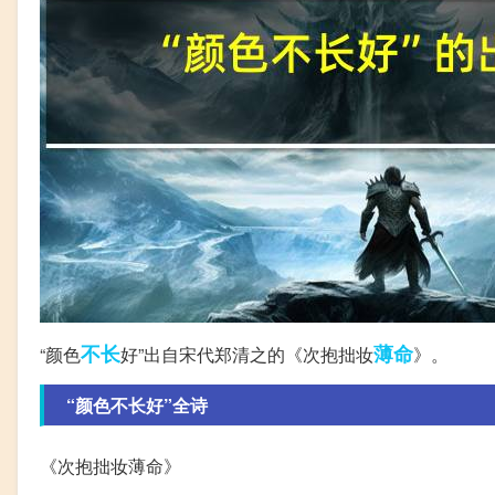
不长
薄命
“颜色
好”出自宋代郑清之的《次抱拙妆
》。
“颜色不长好”全诗
《次抱拙妆薄命》