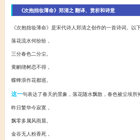
《次抱拙妆薄命》郑清之 翻译、赏析和诗意
《次抱拙妆薄命》是宋代诗人郑清之创作的一首诗词。以
落花流水何纷纷，
三分春色二分尘。
黄鹂绕树恋不得，
蝶蜂浪作花都巡。
这一
句表达了春天的景象，落花随水飘散，春色被尘埃所
昨日繁华今寂寞，
飘零多属风雨晨。
金谷无人粉香死，