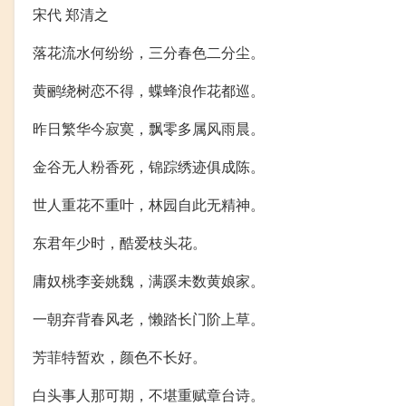
宋代 郑清之
落花流水何纷纷，三分春色二分尘。
黄鹂绕树恋不得，蝶蜂浪作花都巡。
昨日繁华今寂寞，飘零多属风雨晨。
金谷无人粉香死，锦踪绣迹俱成陈。
世人重花不重叶，林园自此无精神。
东君年少时，酷爱枝头花。
庸奴桃李妾姚魏，满蹊未数黄娘家。
一朝弃背春风老，懒踏长门阶上草。
芳菲特暂欢，颜色不长好。
白头事人那可期，不堪重赋章台诗。