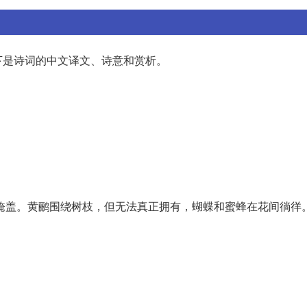
下是诗词的中文译文、诗意和赏析。
掩盖。黄鹂围绕树枝，但无法真正拥有，蝴蝶和蜜蜂在花间徜徉