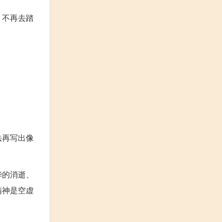
，不再去踏
法再写出像
华的消逝、
精神是空虚