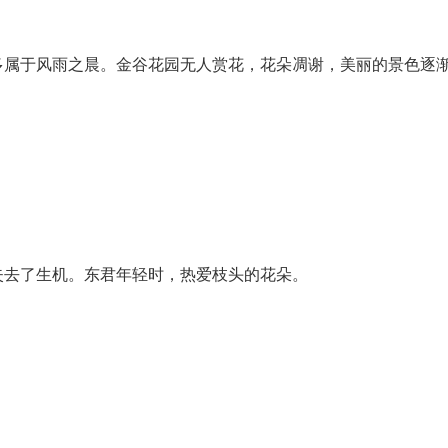
多属于风雨之晨。金谷花园无人赏花，花朵凋谢，美丽的景色逐
失去了生机。东君年轻时，热爱枝头的花朵。