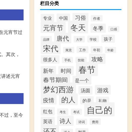
栏目分类
习俗
中国
专业
作者
冬天
元宵节
冬季
口感
在元宵节过
唐代
孩子
学校
品牌
大学
宋代
工作
年初
寓意
年龄
式。其次，
攻略
很多人
手机
技能
春节
新年
时间
过讲述元宵
春节期间
是一个
梦幻西游
游戏
汤圆
的人
疫情
的是
礼物
自己的
红包
考生
考试
不过，至今
诗人
英语
费用
诗词
还不
都是