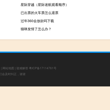
星际穿越（星际迷航观看顺序）
已出票的火车票怎么退票
过年360会放款吗下载
猫咪发情了怎么办？
章
|
网站地图
|
疑难解答
粤ICP备17114761号
，我们会及时纠正，谢谢