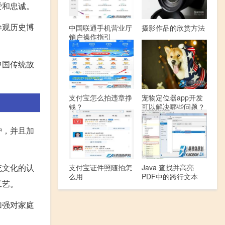
爱和忠诚。
参观历史博
中国联通手机营业厅
摄影作品的欣赏方法
销户操作指引
中国传统故
支付宝怎么拍违章挣
宠物定位器app开发
钱？
可以解决哪些问题？
护，并且加
统文化的认
支付宝证件照随拍怎
Java 查找并高亮
么用
PDF中的跨行文本
工艺。
加强对家庭