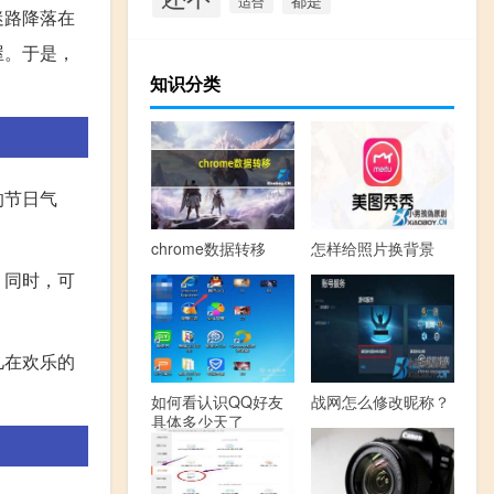
适合
迷路降落在
屋。于是，
知识分类
。
的节日气
chrome数据转移
怎样给照片换背景
。同时，可
儿在欢乐的
如何看认识QQ好友
战网怎么修改昵称？
具体多少天了