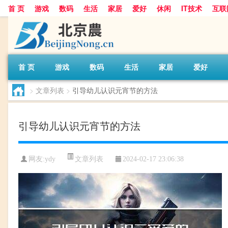
首 页
游戏
数码
生活
家居
爱好
休闲
IT技术
互联
首 页
游戏
数码
生活
家居
爱好
>
文章列表
>
引导幼儿认识元宵节的方法
引导幼儿认识元宵节的方法
文章列表
网友:
ydy
2024-02-17 23:06:38