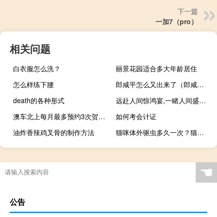
下一篇
一加7（pro）
相关问题
白衣服怎么洗？
丽景花园适合多大年龄居住
怎么样练下腰
郎咸平怎么又出来了（郎咸平吧）
death的各种形式
远赴人间惊鸿宴,一睹人间盛世颜意思是哪首诗里的
澳车北上每月最多预约3次贺一诚 到底什么情况嘞
如何考会计证
油炸香辣鸡叉骨的制作方法
猫咪体外驱虫多久一次？猫咪驱虫注意事项
☚
公告