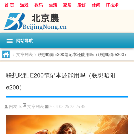
首 页
游戏
数码
生活
家居
爱好
休闲
IT技术
互联网
手机
购物
网站导航
>
文章列表
>
联想昭阳E200笔记本还能用吗（联想昭阳e200）
联想昭阳E200笔记本还能用吗（联想昭阳
e200）
文章列表
网友:
lx
2024-05-25 23:25:45