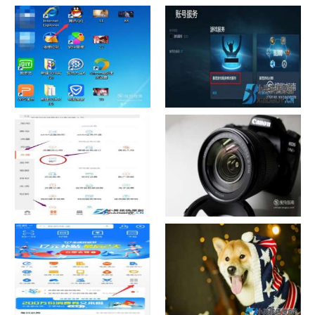
chrome数据转移
怎样给照片换背景
如何看认识QQ好友具体多少天
战网怎么修改昵称？
了
中国联通手机营业厅销户操作
摄影作品的欣赏方法
指引