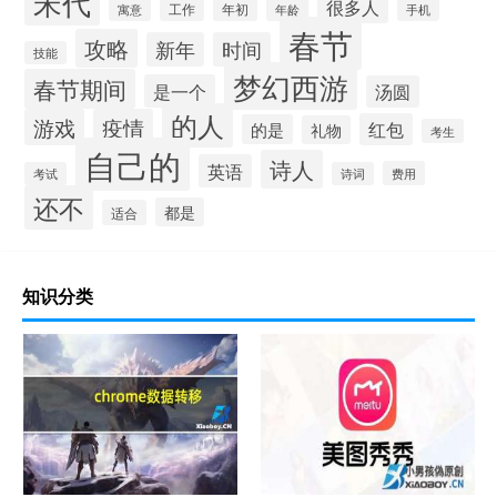
宋代
很多人
工作
年初
寓意
年龄
手机
春节
攻略
新年
时间
技能
梦幻西游
春节期间
是一个
汤圆
的人
游戏
疫情
红包
的是
礼物
考生
自己的
诗人
英语
费用
考试
诗词
还不
都是
适合
知识分类