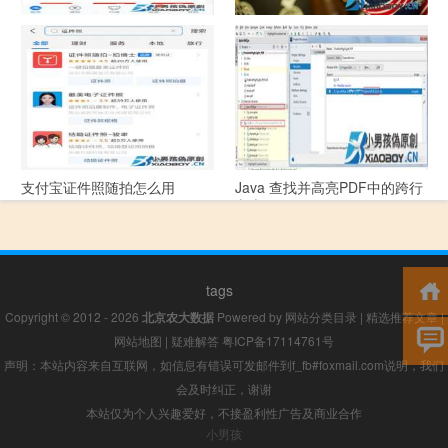
支付宝怎么拍违章挣钱？
宠物定位器app开发可以解决哪
些问题？
支付宝证件照随拍怎么用
Java 查找并高亮PDF中的跨行
文本
tags
Copyright © 2012 - 2026
北京农大数据
Powered by
网站分类目录
|
精选推荐文章
|
网站地图
|
疑难解答
粤ICP备17114761号
声明：本站内容来自互联网，如信息有错误可发邮件到f_fb#foxmail.com说明，我们
会及时纠正，谢谢
本站仅为个人兴趣爱好，不接盈利性广告及商业合作
小男孩