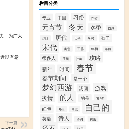
栏目分类
习俗
中国
专业
作者
冬天
元宵节
冬季
口感
夫，为广大
唐代
孩子
学校
品牌
大学
宋代
工作
年初
寓意
年龄
攻略
。近期有意
很多人
手机
技能
春节
新年
时间
春节期间
是一个
梦幻西游
游戏
汤圆
的人
疫情
的是
礼物
自己的
红包
考生
考试
诗人
英语
费用
诗词
下一篇
还不
non7d）
都是