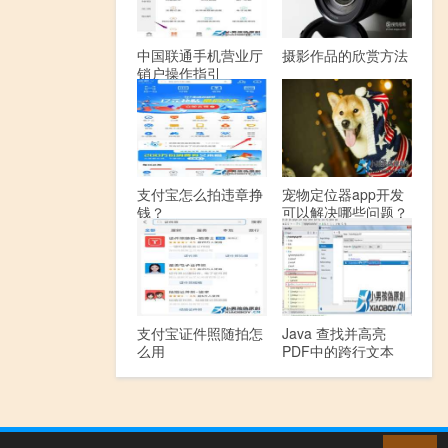
中国联通手机营业厅
摄影作品的欣赏方法
销户操作指引
支付宝怎么拍违章挣
宠物定位器app开发
钱？
可以解决哪些问题？
支付宝证件照随拍怎
Java 查找并高亮
么用
PDF中的跨行文本